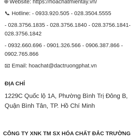
🌐 Website: https://hoachatmientay.vn/
📞 Hotline: - 0933.920.505 - 028.3504.5555
- 028.3756.1835 - 028.3756.1840 - 028.3756.1841-
028.3756.1842
- 0932.660.696 - 0901.326.566 - 0906.387.866 -
0902.765.866
📧 Email: hoachat@dactruongphat.vn
ĐỊA CHỈ
1229C Quốc lộ 1A, Phường Bình Trị Đông B,
Quận Bình Tân, TP. Hồ Chí Minh
CÔNG TY XNK TM SX HÓA CHẤT ĐẮC TRƯỜNG