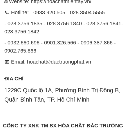
🌐 Website: https://hoachatmientay.vn/
📞 Hotline: - 0933.920.505 - 028.3504.5555
- 028.3756.1835 - 028.3756.1840 - 028.3756.1841-
028.3756.1842
- 0932.660.696 - 0901.326.566 - 0906.387.866 -
0902.765.866
📧 Email: hoachat@dactruongphat.vn
ĐỊA CHỈ
1229C Quốc lộ 1A, Phường Bình Trị Đông B,
Quận Bình Tân, TP. Hồ Chí Minh
CÔNG TY XNK TM SX HÓA CHẤT ĐẮC TRƯỜNG