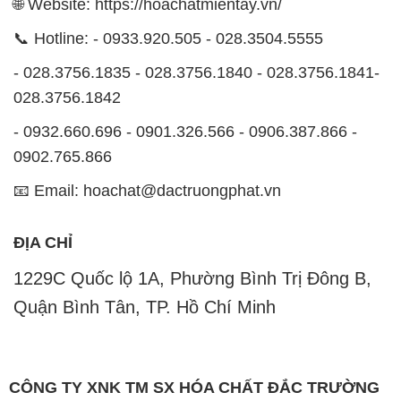
🌐 Website: https://hoachatmientay.vn/
📞 Hotline: - 0933.920.505 - 028.3504.5555
- 028.3756.1835 - 028.3756.1840 - 028.3756.1841-
028.3756.1842
- 0932.660.696 - 0901.326.566 - 0906.387.866 -
0902.765.866
📧 Email: hoachat@dactruongphat.vn
ĐỊA CHỈ
1229C Quốc lộ 1A, Phường Bình Trị Đông B,
Quận Bình Tân, TP. Hồ Chí Minh
CÔNG TY XNK TM SX HÓA CHẤT ĐẮC TRƯỜNG