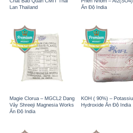
Chất Bảo Quản CMIT Thái
Phèn Nhôm – Al2(SO4
Lan Thailand
Ấn Độ India
Magie Clorua – MGCL2 Dạng
KOH ( 90%) – Potassi
Vảy Shreeji Magnesia Works
Hydroxide Ấn Độ India
Ấn Độ India