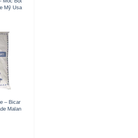
– Mốc Bột
de Mỹ Usa
e – Bicar
de Malan