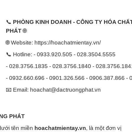
📞
PHÒNG KINH DOANH - CÔNG TY HÓA CH
PHÁT
🌐
🌐 Website: https://hoachatmientay.vn/
📞 Hotline: - 0933.920.505 - 028.3504.5555
- 028.3756.1835 - 028.3756.1840 - 028.3756.18
- 0932.660.696 - 0901.326.566 - 0906.387.866 -
📧 Email: hoachat@dactruongphat.vn
ỜNG PHÁT
dưới tên miền
hoachatmientay.vn
, là một đơn vị