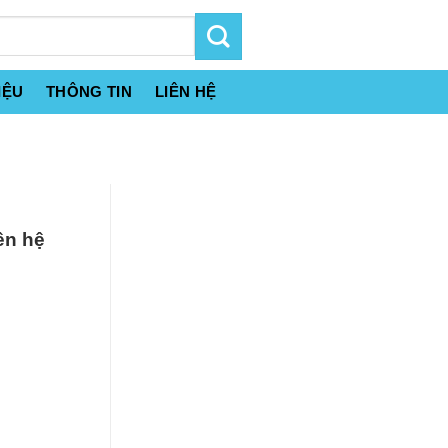
IỆU
THÔNG TIN
LIÊN HỆ
ên hệ