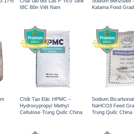
)3 17%
Chất tạo bọt Las P Tico Tank
Sodium Benzoate 
IBC Bồn Việt Nam
Kalama Food Gra
um
Chất Tạo Đặc HPMC –
Sodium Bicarbonat
Hydroxypropyl Methyl
NaHCO3 Feed Gra
Cellulose Trung Quốc China
Trung Quốc China