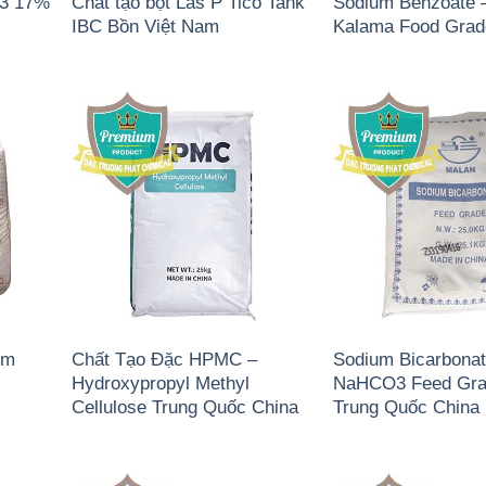
)3 17%
Chất tạo bọt Las P Tico Tank
Sodium Benzoate 
IBC Bồn Việt Nam
Kalama Food Gra
um
Chất Tạo Đặc HPMC –
Sodium Bicarbonat
Hydroxypropyl Methyl
NaHCO3 Feed Gra
Cellulose Trung Quốc China
Trung Quốc China