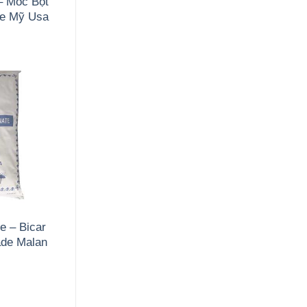
– Mốc Bột
de Mỹ Usa
e – Bicar
de Malan