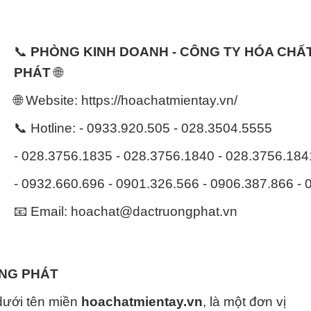
📞
PHÒNG KINH DOANH - CÔNG TY HÓA CH
PHÁT
🌐
🌐 Website: https://hoachatmientay.vn/
📞 Hotline: - 0933.920.505 - 028.3504.5555
- 028.3756.1835 - 028.3756.1840 - 028.3756.18
- 0932.660.696 - 0901.326.566 - 0906.387.866 -
📧 Email: hoachat@dactruongphat.vn
ỜNG PHÁT
dưới tên miền
hoachatmientay.vn
, là một đơn vị