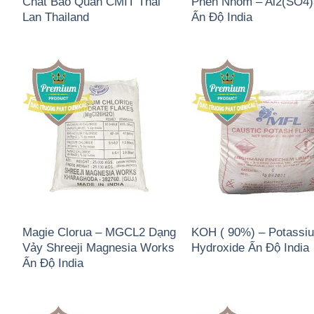
Chất Bảo Quản CMIT Thái
Phèn Nhôm – Al2(SO4
Lan Thailand
Ấn Độ India
Magie Clorua – MGCL2 Dạng
KOH ( 90%) – Potassi
Vảy Shreeji Magnesia Works
Hydroxide Ấn Độ India
Ấn Độ India