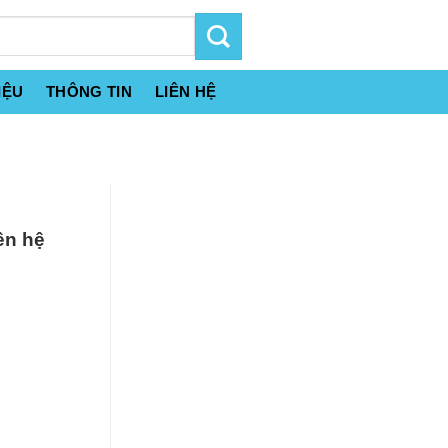
IỆU
THÔNG TIN
LIÊN HỆ
ên hệ