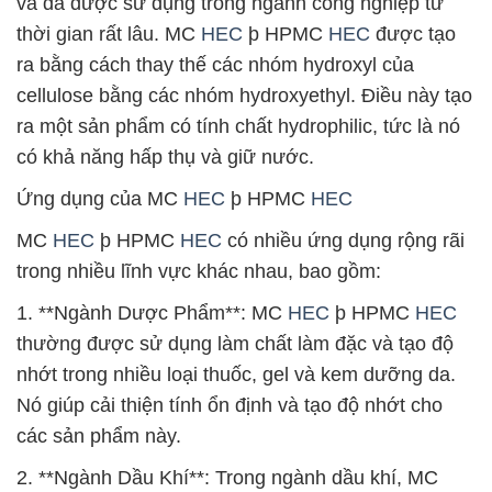
và đã được sử dụng trong ngành công nghiệp từ
thời gian rất lâu. MC
HEC
þ HPMC
HEC
được tạo
ra bằng cách thay thế các nhóm hydroxyl của
cellulose bằng các nhóm hydroxyethyl. Điều này tạo
ra một sản phẩm có tính chất hydrophilic, tức là nó
có khả năng hấp thụ và giữ nước.
Ứng dụng của MC
HEC
þ HPMC
HEC
MC
HEC
þ HPMC
HEC
có nhiều ứng dụng rộng rãi
trong nhiều lĩnh vực khác nhau, bao gồm:
1. **Ngành Dược Phẩm**: MC
HEC
þ HPMC
HEC
thường được sử dụng làm chất làm đặc và tạo độ
nhớt trong nhiều loại thuốc, gel và kem dưỡng da.
Nó giúp cải thiện tính ổn định và tạo độ nhớt cho
các sản phẩm này.
2. **Ngành Dầu Khí**: Trong ngành dầu khí, MC