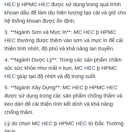
HEC
þ HPMC
HEC
được sử dụng trong quá trình
khoan dầu để làm dịu hiện tượng tạo cát và giữ cho
hệ thống khoan được ổn định.
3. **Ngành Sơn và Mực In**: MC
HEC
þ HPMC
HEC
thường được thêm vào sơn và mực in để cải
thiện tính nhớt, độ phủ và khả năng lan truyền.
4. **Ngành Dược Lý**: Trong các sản phẩm chăm
sóc sức khỏe như mắt n kun, MC
HEC
þ HPMC
HEC
giúp tạo độ nhớt và độ trong suốt.
5. **Ngành Xây Dựng**: MC
HEC
þ HPMC
HEC
được sử dụng trong các sản phẩm chống thấm và
keo dán để cải thiện tính kết dính và khả năng
chống thấm.
Lý do chọn MC
HEC
þ HPMC
HEC
từ Đắc Trường
Phát