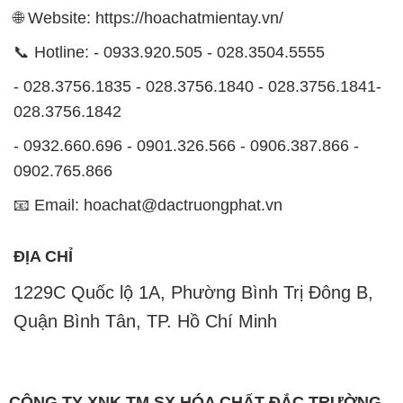
🌐 Website: https://hoachatmientay.vn/
📞 Hotline: - 0933.920.505 - 028.3504.5555
- 028.3756.1835 - 028.3756.1840 - 028.3756.1841-
028.3756.1842
- 0932.660.696 - 0901.326.566 - 0906.387.866 -
0902.765.866
📧 Email: hoachat@dactruongphat.vn
ĐỊA CHỈ
1229C Quốc lộ 1A, Phường Bình Trị Đông B,
Quận Bình Tân, TP. Hồ Chí Minh
CÔNG TY XNK TM SX HÓA CHẤT ĐẮC TRƯỜNG