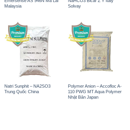
Emersense AS 946N Mã Lai
NaHCO3 Bicar Z Ý Italy
Malaysia
Solvay
Natri Sunphit – NA2SO3
Polymer Anion – Accofloc A-
Trung Quốc China
110 PWG MT Aqua Polymer
Nhật Bản Japan