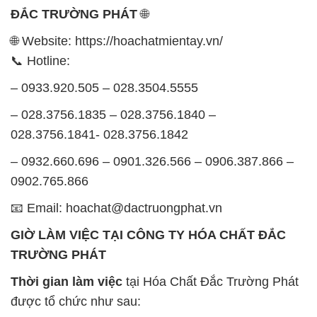
ĐẮC TRƯỜNG PHÁT
🌐
🌐 Website: https://hoachatmientay.vn/
📞 Hotline:
– 0933.920.505 – 028.3504.5555
– 028.3756.1835 – 028.3756.1840 –
028.3756.1841- 028.3756.1842
– 0932.660.696 – 0901.326.566 – 0906.387.866 –
0902.765.866
📧 Email: hoachat@dactruongphat.vn
GIỜ LÀM VIỆC TẠI CÔNG TY HÓA CHẤT ĐẮC
TRƯỜNG PHÁT
Thời gian làm việc
tại Hóa Chất Đắc Trường Phát
được tổ chức như sau: