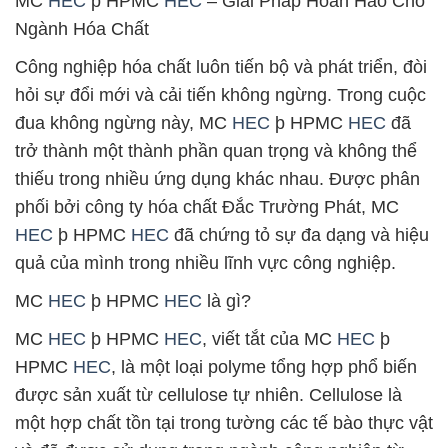
MC
HEC
þ HPMC
HEC
– Giải Pháp Hoàn Hảo Cho
Ngành Hóa Chất
Công nghiệp hóa chất luôn tiến bộ và phát triển, đòi
hỏi sự đổi mới và cải tiến không ngừng. Trong cuộc
đua không ngừng này, MC
HEC
þ HPMC
HEC
đã
trở thành một thành phần quan trọng và không thể
thiếu trong nhiều ứng dụng khác nhau. Được phân
phối bởi công ty hóa chất Đắc Trường Phát, MC
HEC
þ HPMC
HEC
đã chứng tỏ sự đa dạng và hiệu
quả của mình trong nhiều lĩnh vực công nghiệp.
MC
HEC
þ HPMC
HEC
là gì?
MC
HEC
þ HPMC
HEC
, viết tắt của MC
HEC
þ
HPMC
HEC
, là một loại polyme tổng hợp phổ biến
được sản xuất từ cellulose tự nhiên. Cellulose là
một hợp chất tồn tại trong tường các tế bào thực vật