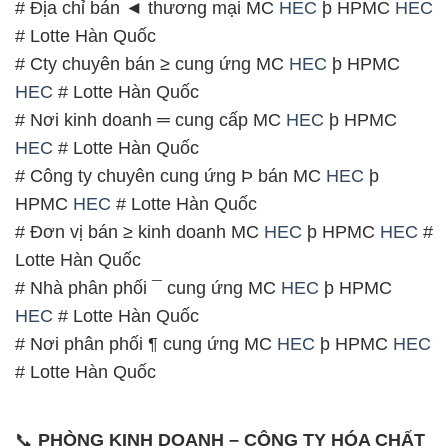
# Địa chỉ bán ◄ thương mại MC
HEC
þ HPMC
HEC
# Lotte Hàn Quốc
# Cty chuyên bán ≥ cung ứng MC
HEC
þ HPMC
HEC
# Lotte Hàn Quốc
# Nơi kinh doanh ═ cung cấp MC
HEC
þ HPMC
HEC
# Lotte Hàn Quốc
# Công ty chuyên cung ứng Þ bán MC
HEC
þ
HPMC
HEC
# Lotte Hàn Quốc
# Đơn vị bán ≥ kinh doanh MC
HEC
þ HPMC
HEC
#
Lotte Hàn Quốc
# Nhà phân phối ¯ cung ứng MC
HEC
þ HPMC
HEC
# Lotte Hàn Quốc
# Nơi phân phối ¶ cung ứng MC
HEC
þ HPMC
HEC
# Lotte Hàn Quốc
📞
PHÒNG KINH DOANH – CÔNG TY HÓA CHẤT