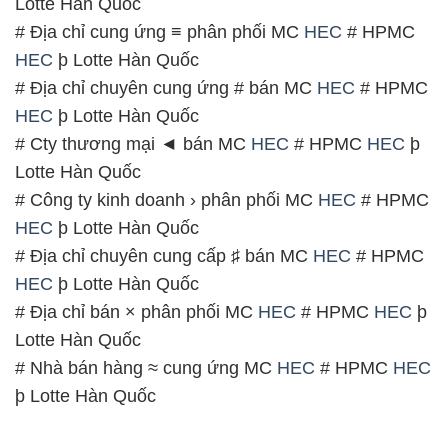
# Địa chỉ chuyên cung cấp ♯ bán MC
HEC
# HPMC
HEC
þ Lotte Hàn Quốc
# Địa chỉ bán × phân phối MC
HEC
# HPMC
HEC
þ
Lotte Hàn Quốc
# Nhà bán hàng ≈ cung ứng MC
HEC
# HPMC
HEC
þ Lotte Hàn Quốc
📞
PHÒNG KINH DOANH – CÔNG TY HÓA CHẤT
ĐẮC TRƯỜNG PHÁT
🌐
🌐 Website: https://hoachatmientay.vn/
📞 Hotline:
– 0933.920.505 – 028.3504.5555
– 028.3756.1835 – 028.3756.1840 –
028.3756.1841- 028.3756.1842