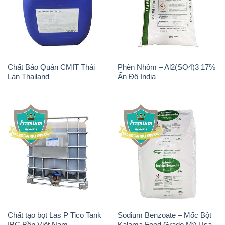
Chất tạo bọt Las P Tico Tank
Sodium Benzoate – Mốc Bột
IBC Bồn Việt Nam
Kalama Food Grade Mỹ Usa