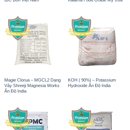
Magie Clorua – MGCL2 Dạng
KOH ( 90%) – Potassium
Vảy Shreeji Magnesia Works
Hydroxide Ấn Độ India
Ấn Độ India
Chất Tạo Đặc HPMC –
Sodium Bicarbonate – Bicar
Hydroxypropyl Methyl
NaHCO3 Feed Grade Malan
Cellulose Trung Quốc China
Trung Quốc China