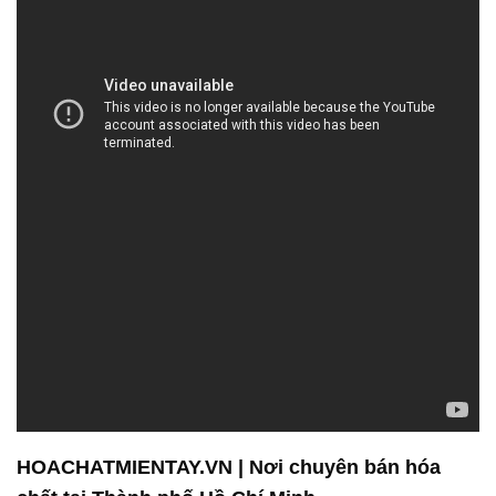
HOACHATMIENTAY.VN | Nơi chuyên bán hóa
chất tại Thành phố Hồ Chí Minh
Với hơn một thập kỷ kinh nghiệm trong ngành công
nghiệp hóa chất, chúng tôi đã xây dựng một danh
tiếng vững chắc và uy tín trong việc cung cấp các
loại hóa chất chất lượng cao đến các khách hàng và
đối tác của mình. Sự cam kết của chúng tôi là đảm
bảo sản phẩm của bạn luôn đạt được sự hoàn hảo
trong mọi ứng dụng.
Chúng tôi cung cấp một loạt các sản phẩm hóa chất