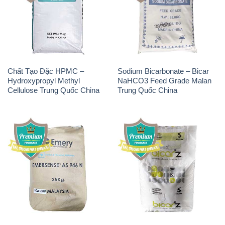
Chất Tạo Bọt SLS Emery –
Sodium Bicarbonate –
Emersense AS 946N Mã Lai
NaHCO3 Bicar Z Ý Italy
Malaysia
Solvay