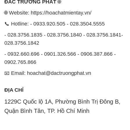
📧 Email: hoachat@dactruongphat.vn
ĐỊA CHỈ
1229C Quốc lộ 1A, Phường Bình Trị Đông B,
Quận Bình Tân, TP. Hồ Chí Minh
CÔNG TY XNK TM SX HÓA CHẤT ĐẮC TRƯỜNG
PHÁT
Công ty Hóa Chất Đắc Trường Phát, hoạt động dưới
tên miền
hoachatmientay.vn
, là một đơn vị chuyên
kinh doanh và phân phối các loại hóa chất công
nghiệp đa dạng, nhằm đáp ứng nhu cầu sử dụng của
khách hàng một cách tốt nhất.
Chúng tôi cam kết mang đến sự hài lòng và đáp ứng