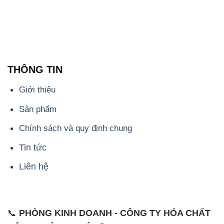
Chính sách và quy định chung
Tin tức
Liên hệ
📞
PHÒNG KINH DOANH - CÔNG TY HÓA CHẤT
ĐẮC TRƯỜNG PHÁT
🌐
🌐 Website: https://hoachatmientay.vn/
📞 Hotline: - 0933.920.505 - 028.3504.5555
- 028.3756.1835 - 028.3756.1840 - 028.3756.1841-
028.3756.1842
- 0932.660.696 - 0901.326.566 - 0906.387.866 -
0902.765.866