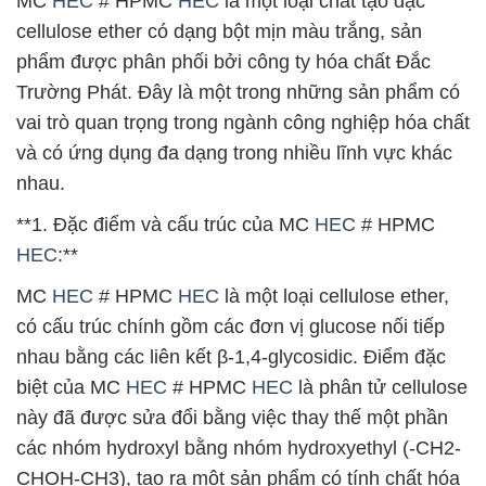
MC
HEC
# HPMC
HEC
là một loại chất tạo đặc
cellulose ether có dạng bột mịn màu trắng, sản
phẩm được phân phối bởi công ty hóa chất Đắc
Trường Phát. Đây là một trong những sản phẩm có
vai trò quan trọng trong ngành công nghiệp hóa chất
và có ứng dụng đa dạng trong nhiều lĩnh vực khác
nhau.
**1. Đặc điểm và cấu trúc của MC
HEC
# HPMC
HEC
:**
MC
HEC
# HPMC
HEC
là một loại cellulose ether,
có cấu trúc chính gồm các đơn vị glucose nối tiếp
nhau bằng các liên kết β-1,4-glycosidic. Điểm đặc
biệt của MC
HEC
# HPMC
HEC
là phân tử cellulose
này đã được sửa đổi bằng việc thay thế một phần
các nhóm hydroxyl bằng nhóm hydroxyethyl (-CH2-
CHOH-CH3), tạo ra một sản phẩm có tính chất hóa