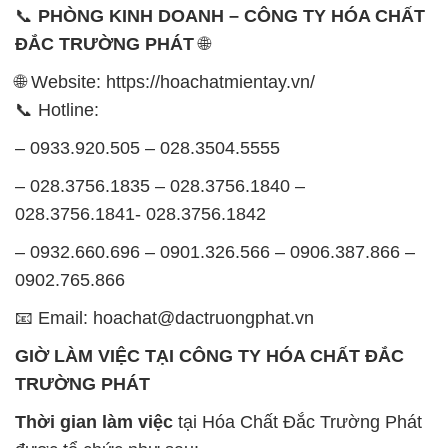
– 0932.660.696 – 0901.326.566 – 0906.387.866 –
0902.765.866
📧 Email: hoachat@dactruongphat.vn
GIỜ LÀM VIỆC TẠI CÔNG TY HÓA CHẤT ĐẮC
TRƯỜNG PHÁT
Thời gian làm việc
tại Hóa Chất Đắc Trường Phát
được tổ chức như sau:
Thứ 2 đến thứ 6: Buổi sáng: từ 8h đến 11h – Buổi
chiều: từ 12h30 đến 17h
Thứ 7: Buổi sáng: từ 8h đến 11h – Buổi chiều: từ
12h30 đến 16h
Chủ nhật: Nghỉ chủ nhật hàng tuần
Chúng tôi rất trân trọng thời gian và cam kết tuân
thủ giờ làm việc để đảm bảo sự hỗ trợ tốt nhất cho