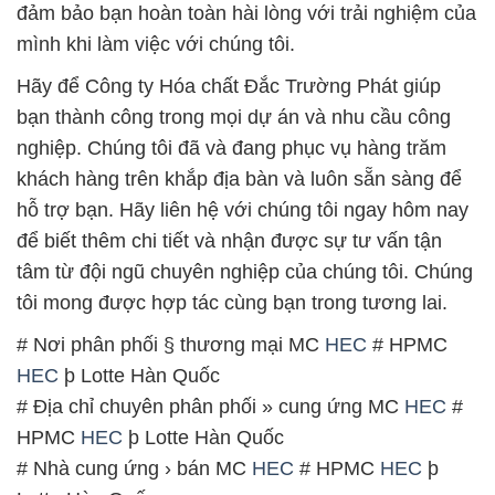
tâm từ đội ngũ chuyên nghiệp của chúng tôi. Chúng
tôi mong được hợp tác cùng bạn trong tương lai.
# Nơi phân phối § thương mại MC
HEC
# HPMC
HEC
þ Lotte Hàn Quốc
# Địa chỉ chuyên phân phối » cung ứng MC
HEC
#
HPMC
HEC
þ Lotte Hàn Quốc
# Nhà cung ứng › bán MC
HEC
# HPMC
HEC
þ
Lotte Hàn Quốc
# Địa chỉ cung ứng ≡ phân phối MC
HEC
# HPMC
HEC
þ Lotte Hàn Quốc
# Địa chỉ chuyên cung ứng # bán MC
HEC
# HPMC
HEC
þ Lotte Hàn Quốc
# Cty thương mại ◄ bán MC
HEC
# HPMC
HEC
þ
Lotte Hàn Quốc
# Công ty kinh doanh › phân phối MC
HEC
# HPMC
HEC
þ Lotte Hàn Quốc