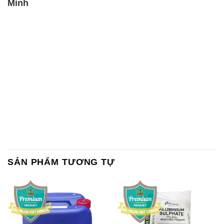
SẢN PHẨM TƯƠNG TỰ
Chất Bảo Quản CMIT Thái
Phèn Nhôm – Al2(SO4)3 17%
Lan Thailand
Ấn Độ India