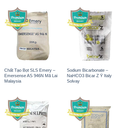
Chất Tạo Bọt SLS Emery –
Sodium Bicarbonate –
Emersense AS 946N Mã Lai
NaHCO3 Bicar Z Ý Italy
Malaysia
Solvay