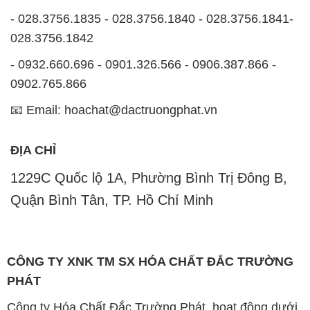
- 028.3756.1835 - 028.3756.1840 - 028.3756.1841-
028.3756.1842
- 0932.660.696 - 0901.326.566 - 0906.387.866 -
0902.765.866
📧 Email: hoachat@dactruongphat.vn
ĐỊA CHỈ
1229C Quốc lộ 1A, Phường Bình Trị Đông B,
Quận Bình Tân, TP. Hồ Chí Minh
CÔNG TY XNK TM SX HÓA CHẤT ĐẮC TRƯỜNG
PHÁT
Công ty Hóa Chất Đắc Trường Phát, hoạt động dưới