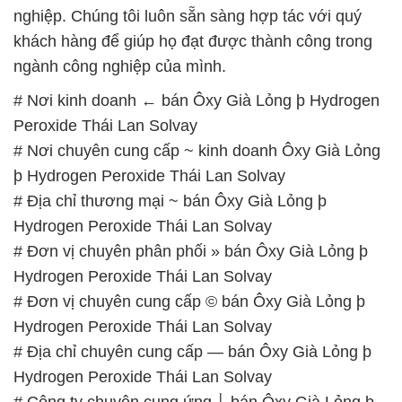
📞
PHÒNG KINH DOANH – CÔNG TY HÓA CHẤT
ĐẮC TRƯỜNG PHÁT
🌐
🌐 Website: https://hoachatmientay.vn/
📞 Hotline:
– 0933.920.505 – 028.3504.5555
– 028.3756.1835 – 028.3756.1840 –
028.3756.1841- 028.3756.1842
– 0932.660.696 – 0901.326.566 – 0906.387.866 –
0902.765.866
📧 Email: hoachat@dactruongphat.vn
GIỜ LÀM VIỆC TẠI CÔNG TY HÓA CHẤT ĐẮC
TRƯỜNG PHÁT
Thời gian làm việc
tại Hóa Chất Đắc Trường Phát