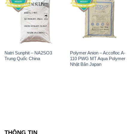
ĐẮC TRƯỜNG PHÁT
🌐
🌐 Website: https://hoachatmientay.vn/
📞 Hotline: - 0933.920.505 - 028.3504.5555
- 028.3756.1835 - 028.3756.1840 - 028.3756.1841-
028.3756.1842
- 0932.660.696 - 0901.326.566 - 0906.387.866 -
0902.765.866
📧 Email: hoachat@dactruongphat.vn
ĐỊA CHỈ
1229C Quốc lộ 1A, Phường Bình Trị Đông B,
Quận Bình Tân, TP. Hồ Chí Minh