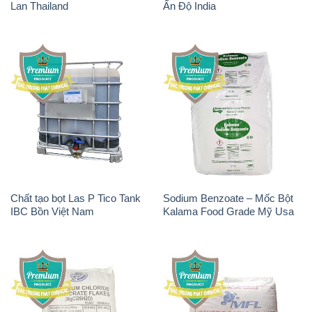
Chất Tạo Đặc HPMC –
Sodium Bicarbonate – Bicar
Hydroxypropyl Methyl
NaHCO3 Feed Grade Malan
Cellulose Trung Quốc China
Trung Quốc China