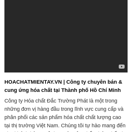
động là ngành công nghiệp cao su. Chúng tôi cung
cấp các loại hóa chất đặc biệt được thiết kế để tối
ưu hóa quá trình sản xuất và cải thiện chất lượng
của sản phẩm cao su. Những sản phẩm này không
chỉ giúp gia tăng năng suất sản xuất mà còn đảm
bảo tính bền vững và độ bám dính của sản phẩm
cao su, đáp ứng các yêu cầu cao cấp của ngành
công nghiệp này.
Không chỉ dừng lại ở ngành công nghiệp cao su,
chúng tôi còn cung cấp hóa chất cho nhiều lĩnh vực
khác nhau như ngành công nghiệp thực phẩm, công
nghiệp hóa dầu, công nghiệp sản xuất, và nhiều lĩnh
vực khác. Khách hàng của chúng tôi có thể yên tâm
về sự đa dạng và chất lượng của sản phẩm. Chúng
tôi luôn nỗ lực không ngừng để đáp ứng và vượt