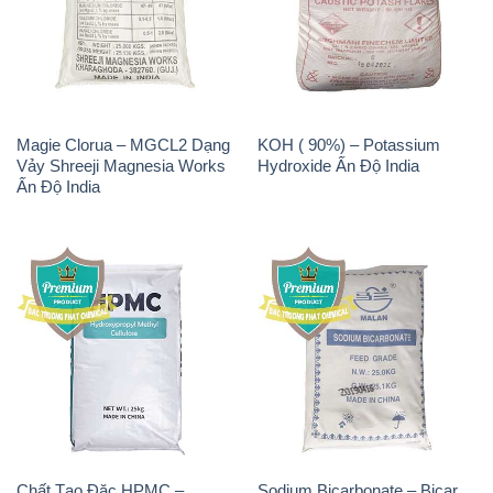
Chất Tạo Bọt SLS Emery –
Sodium Bicarbonate –
Emersense AS 946N Mã Lai
NaHCO3 Bicar Z Ý Italy
Malaysia
Solvay
Natri Sunphit – NA2SO3
Polymer Anion – Accofloc A-
Trung Quốc China
110 PWG MT Aqua Polymer
Nhật Bản Japan