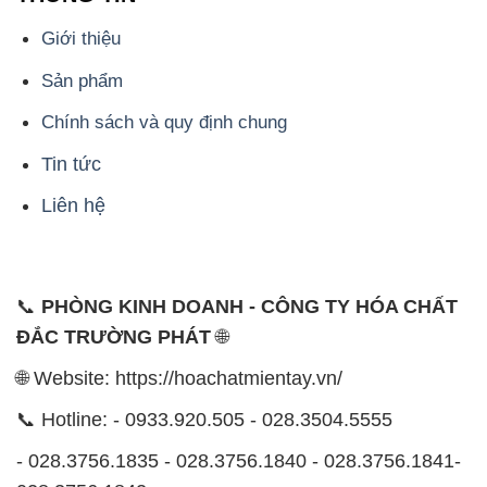
CÔNG TY XNK TM SX HÓA CHẤT ĐẮC TRƯỜNG
PHÁT
Công ty Hóa Chất Đắc Trường Phát, hoạt động dưới
tên miền
hoachatmientay.vn
, là một đơn vị chuyên
kinh doanh và phân phối các loại hóa chất công
nghiệp đa dạng, nhằm đáp ứng nhu cầu sử dụng của
khách hàng một cách tốt nhất.
Chúng tôi cam kết mang đến sự hài lòng và đáp ứng
mọi nhu cầu của khách hàng với tiêu chí hàng đầu.
Công ty chúng tôi hiện cung cấp những sản phẩm
hóa chất chất lượng cao với giá thành hợp lý, nhằm
đảm bảo sự thành công của khách hàng.
Uy tín là một trong những nguyên tắc quan trọng
trong hoạt động kinh doanh của chúng tôi. Chúng tôi