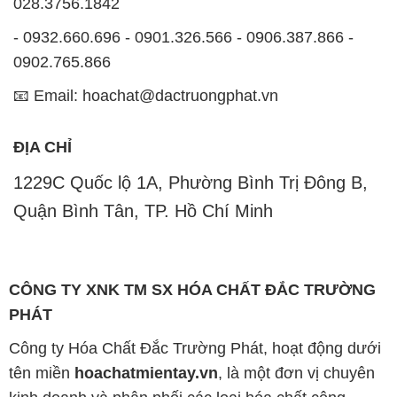
luôn ý thức rằng những sản phẩm mà chúng tôi cung
cấp cần phải đáp ứng tiêu chuẩn chất lượng cao, làm
hài lòng đối tác. Đồng thời, chúng tôi cố gắng duy trì
mức giá hợp lý, nhằm tạo điều kiện cho sự phát triển
và sự tồn tại bền vững trên con đường dài phía
trước.
Công ty Hóa Chất Đắc Trường Phát có khả năng đáp
ứng đa dạng các nhu cầu về hóa chất, phục vụ cho
tất cả các ngành nghề và lĩnh vực sản xuất khác
nhau tại TP. Hồ Chí Minh. Sứ mệnh của chúng tôi là
cung cấp và phân phối những sản phẩm hóa chất
đảm bảo chất lượng và giá thành tốt nhất trên thị
trường.
Đội ngũ nhân viên của chúng tôi là những chuyên gia
giàu kinh nghiệm và kiến thức sâu về ngành hóa