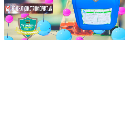
HOACHATMIENTAY.VN | Công ty chuyên bán &