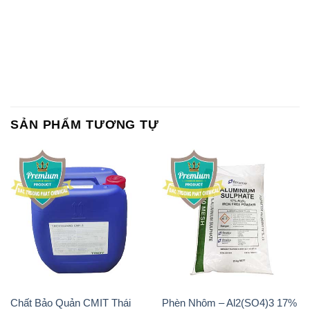
IBC Bồn Việt Nam
Kalama Food Grade Mỹ Usa
Magie Clorua – MGCL2 Dạng
KOH ( 90%) – Potassium
Vảy Shreeji Magnesia Works
Hydroxide Ấn Độ India
Ấn Độ India