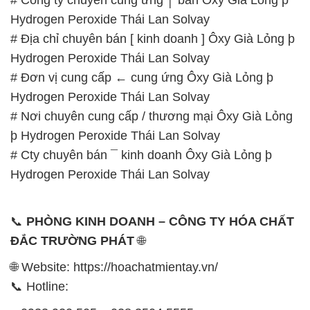
được tổ chức như sau:
Thứ 2 đến thứ 6: Buổi sáng: từ 8h đến 11h – Buổi
chiều: từ 12h30 đến 17h
Thứ 7: Buổi sáng: từ 8h đến 11h – Buổi chiều: từ
12h30 đến 16h
Chủ nhật: Nghỉ chủ nhật hàng tuần
Chúng tôi rất trân trọng thời gian và cam kết tuân
thủ giờ làm việc để đảm bảo sự hỗ trợ tốt nhất cho
khách hàng và đảm bảo hiệu suất công việc cao
nhất của nhân viên.
BẢN ĐỒ MAP TẠI CÔNG TY HÓA CHẤT ĐẮC
TRƯỜNG PHÁT
ĐỊA CHỈ: 1229C Quốc lộ 1A, Phường Bình Trị
Đông B, Quận Bình Tân, Sài Gòn TP. Hồ Chí