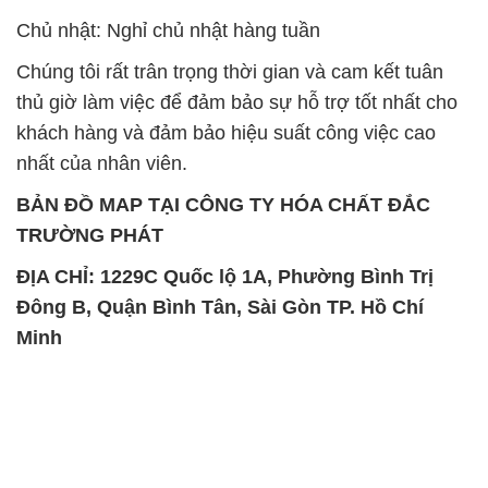
Chất Bảo Quản CMIT Thái
Phèn Nhôm – Al2(SO4)3 17%
Lan Thailand
Ấn Độ India
Chất tạo bọt Las P Tico Tank
Sodium Benzoate – Mốc Bột