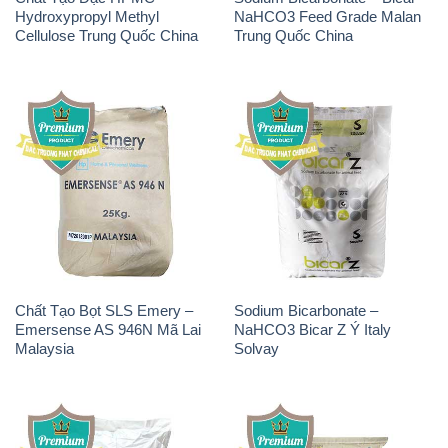
THÔNG TIN
Giới thiệu
Sản phẩm
Chính sách và quy định chung
Tin tức
Liên hệ
📞
PHÒNG KINH DOANH - CÔNG TY HÓA CHẤT