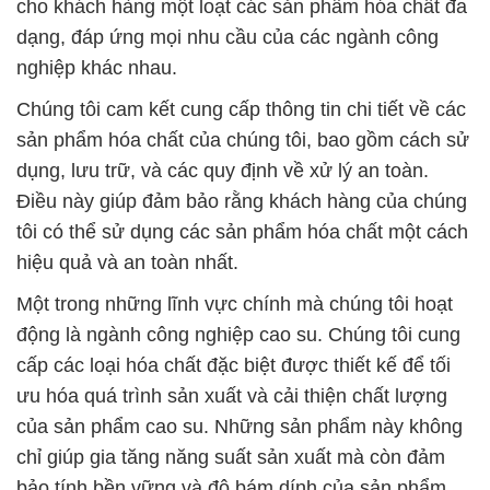
qua mong đợi của khách hàng trong việc cung cấp
các giải pháp hóa chất tốt nhất cho họ.
Với kinh nghiệm và cam kết của mình, Công ty Hóa
chất Đắc Trường Phát tự hào là đối tác đáng tin cậy
của các doanh nghiệp trong việc cung cấp các sản
phẩm hóa chất đỉnh cao và dịch vụ hỗ trợ chuyên
nghiệp. Chúng tôi luôn sẵn sàng hợp tác với quý
khách hàng để giúp họ đạt được thành công trong
ngành công nghiệp của mình.
# Nơi kinh doanh ← bán Ôxy Già Lỏng þ Hydrogen
Peroxide Thái Lan Solvay
# Nơi chuyên cung cấp ~ kinh doanh Ôxy Già Lỏng
þ Hydrogen Peroxide Thái Lan Solvay
# Địa chỉ thương mại ~ bán Ôxy Già Lỏng þ
Hydrogen Peroxide Thái Lan Solvay
# Đơn vị chuyên phân phối » bán Ôxy Già Lỏng þ