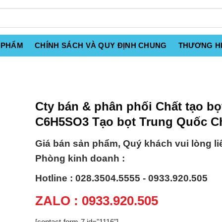
 PHẨM
CHÍNH SÁCH VÀ QUY ĐỊNH CHUNG
THƯƠNG H
Cty bán & phân phối Chất tạo bọ
C6H5SO3 Tạo bọt Trung Quốc C
Giá bán sản phẩm, Quý khách vui lòng li
Phòng kinh doanh :
Hotline : 028.3504.5555 - 0933.920.505
ZALO : 0933.920.505
[contact-form-7 id="1116"]