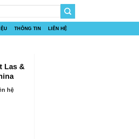
IỆU
THÔNG TIN
LIÊN HỆ
t Las &
hina
ên hệ