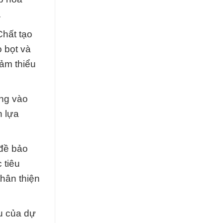
.
Chất tạo
 bọt và
iảm thiểu
ộng vào
h lựa
 đề bảo
 tiêu
hân thiện
êu của dự