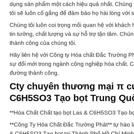
dụng sản phẩm một cách hiệu quả nhất. Chúng tô
tôi sẽ luôn cố gắng để đảm bảo họ hài lòng với 
Chúng tôi luôn coi trọng mối quan hệ với khách
tin tưởng, chất lượng và sự hỗ trợ tận tâm. Chú
thành công của chúng tôi.
Hãy liên hệ với Công ty Hóa chất Đắc Trường P
sự đổi mới trong ngành công nghiệp hóa chất. C
đường thành công.
Cty chuyên thương mại π cu
C6H5SO3 Tạo bọt Trung Qu
**Hóa Chất Chất tạo bọt Las & C6H5SO3 Tạo bọ
**Công Ty Hóa Chất Đắc Trường Phát** tự hào l
& C6H5SO3 Tạo bọt tại Thành Phố Hồ Chí Minh.