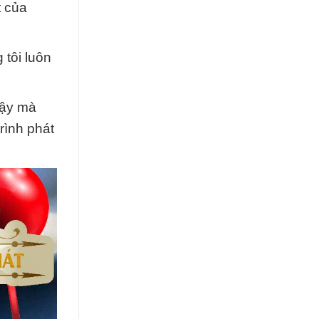
t của
 tôi luôn
cậy mà
rình phát