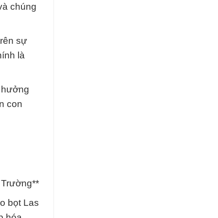
 và chúng
trên sự
ính là
n hưởng
ên con
 Trường**
o bọt Las
p hóa