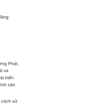
đăng:
ờng Phát,
ất và
t triển
rình sản
ề cách sử