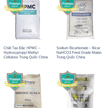
Natri Sunphit – NA2SO3
Polymer Anion – Accofloc A-
Trung Quốc China
110 PWG MT Aqua Polymer
Nhật Bản Japan