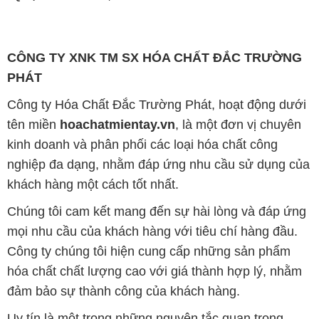
và sự tồn tại bền vững trên con đường dài phía
trước.
Công ty Hóa Chất Đắc Trường Phát có khả năng đáp
ứng đa dạng các nhu cầu về hóa chất, phục vụ cho
tất cả các ngành nghề và lĩnh vực sản xuất khác
nhau tại TP. Hồ Chí Minh. Sứ mệnh của chúng tôi là
cung cấp và phân phối những sản phẩm hóa chất
đảm bảo chất lượng và giá thành tốt nhất trên thị
trường.
Đội ngũ nhân viên của chúng tôi là những chuyên gia
giàu kinh nghiệm và kiến thức sâu về ngành hóa
chất. Chúng tôi cam kết mang đến sự tư vấn và hỗ
trợ chuyên nghiệp, giúp khách hàng tìm ra giải pháp
phù hợp nhất.
Để biết thêm thông tin chi tiết và được tư vấn, quý