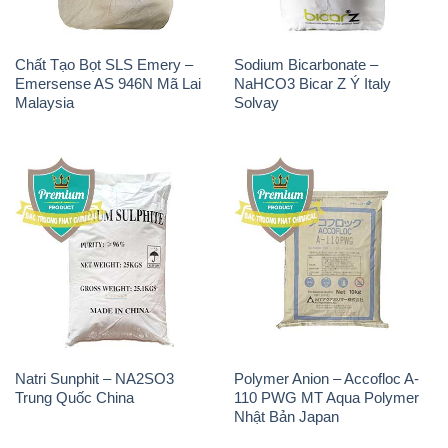
THÔNG TIN
Giới thiệu
Sản phẩm
Chính sách và quy định chung
Tin tức
Liên hệ
📞
PHÒNG KINH DOANH - CÔNG TY HÓA CHẤT
ĐẮC TRƯỜNG PHÁT
🌐
🌐 Website: https://hoachatmientay.vn/
📞 Hotline: - 0933.920.505 - 028.3504.5555