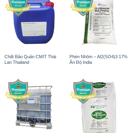
Magie Clorua – MGCL2 Dạng
KOH ( 90%) – Potassium
Vảy Shreeji Magnesia Works
Hydroxide Ấn Độ India
Ấn Độ India