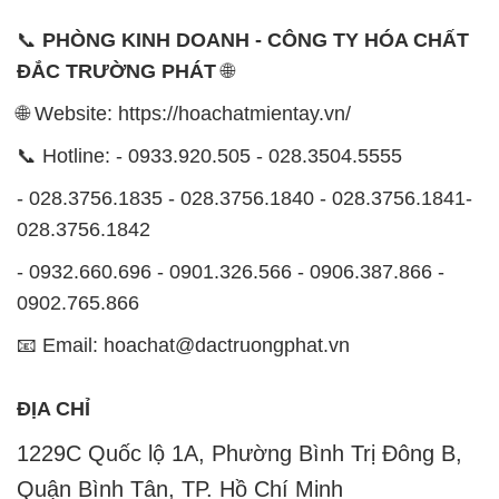
tên miền
hoachatmientay.vn
, là một đơn vị chuyên
kinh doanh và phân phối các loại hóa chất công
nghiệp đa dạng, nhằm đáp ứng nhu cầu sử dụng của
khách hàng một cách tốt nhất.
Chúng tôi cam kết mang đến sự hài lòng và đáp ứng
mọi nhu cầu của khách hàng với tiêu chí hàng đầu.
Công ty chúng tôi hiện cung cấp những sản phẩm
hóa chất chất lượng cao với giá thành hợp lý, nhằm
đảm bảo sự thành công của khách hàng.
Uy tín là một trong những nguyên tắc quan trọng
trong hoạt động kinh doanh của chúng tôi. Chúng tôi
luôn ý thức rằng những sản phẩm mà chúng tôi cung
cấp cần phải đáp ứng tiêu chuẩn chất lượng cao, làm
hài lòng đối tác. Đồng thời, chúng tôi cố gắng duy trì
mức giá hợp lý, nhằm tạo điều kiện cho sự phát triển