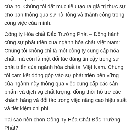
mọi khía cạnh của sản phẩm và dịch vụ.
– Cam kết bền vững: Chúng tôi không chỉ tập trung
vào lợi nhuận ngắn hạn mà còn hướng đến mục
tiêu bền vững, đóng góp vào sự phát triển của
ngành hóa chất tại Việt Nam.
Công Ty Hóa Chất Đắc Trường Phát là sự lựa chọn
đúng đắn cho mọi nhu cầu về hóa chất, và chúng tôi
sẵn sàng hỗ trợ bạn trong hành trình công nghiệp
của mình.
# Bán = thương mại Clorua Vôi Dạng Hạt /
CA(OCL)2 70% Thùng Tròn Nắp Xanh Aqua ORG
Organic Ấn Độ India
# Địa chỉ kinh doanh ∩ bán Clorua Vôi Dạng Hạt /
CA(OCL)2 70% Thùng Tròn Nắp Xanh Aqua ORG
Organic Ấn Độ India