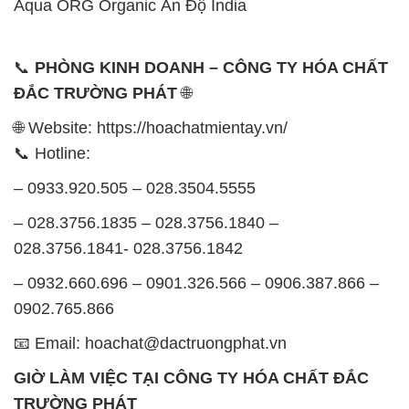
12h30 đến 16h
Chủ nhật: Nghỉ chủ nhật hàng tuần
Chúng tôi rất trân trọng thời gian và cam kết tuân
thủ giờ làm việc để đảm bảo sự hỗ trợ tốt nhất cho
khách hàng và đảm bảo hiệu suất công việc cao
nhất của nhân viên.
BẢN ĐỒ MAP TẠI CÔNG TY HÓA CHẤT ĐẮC
TRƯỜNG PHÁT
ĐỊA CHỈ: 1229C Quốc lộ 1A, Phường Bình Trị
Đông B, Quận Bình Tân, Sài Gòn TP. Hồ Chí
Minh