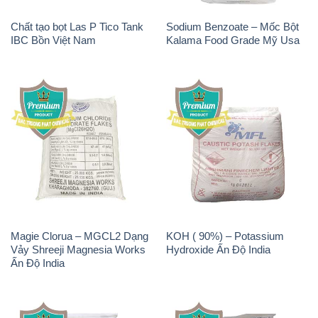
Chất Tạo Đặc HPMC –
Sodium Bicarbonate – Bicar
Hydroxypropyl Methyl
NaHCO3 Feed Grade Malan
Cellulose Trung Quốc China
Trung Quốc China
Chất Tạo Bọt SLS Emery –
Sodium Bicarbonate –
Emersense AS 946N Mã Lai
NaHCO3 Bicar Z Ý Italy
Malaysia
Solvay