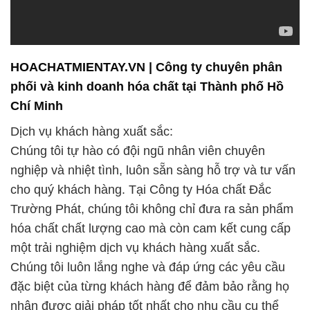
Chúng tôi không chỉ là một công ty cung cấp hóa
chất, mà còn là một đối tác đáng tin cậy trong sự
phát triển của ngành hóa chất tại Việt Nam. Chúng
tôi cam kết đóng góp vào sự phát triển bền vững
của ngành này thông qua việc cung cấp các sản
phẩm và dịch vụ chất lượng, đồng thời hỗ trợ các
khách hàng và đối tác trong việc nâng cao hiệu suất
và tiết kiệm chi phí.
Tại sao nên chọn Công Ty Hóa Chất Đắc Trường
Phát?
– Sản phẩm chất lượng: Chúng tôi cam kết cung
cấp các sản phẩm hóa chất chất lượng cao, được
sản xuất và kiểm định theo các tiêu chuẩn nghiêm
ngặt.
– Dịch vụ tận tâm: Đội ngũ nhân viên của chúng tôi
luôn sẵn sàng hỗ trợ và tư vấn khách hàng trong