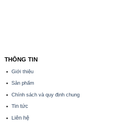
- 028.3756.1835 - 028.3756.1840 - 028.3756.1841-
028.3756.1842
- 0932.660.696 - 0901.326.566 - 0906.387.866 -
0902.765.866
📧 Email: hoachat@dactruongphat.vn
ĐỊA CHỈ
1229C Quốc lộ 1A, Phường Bình Trị Đông B,
Quận Bình Tân, TP. Hồ Chí Minh
CÔNG TY XNK TM SX HÓA CHẤT ĐẮC TRƯỜNG
PHÁT
Công ty Hóa Chất Đắc Trường Phát, hoạt động dưới