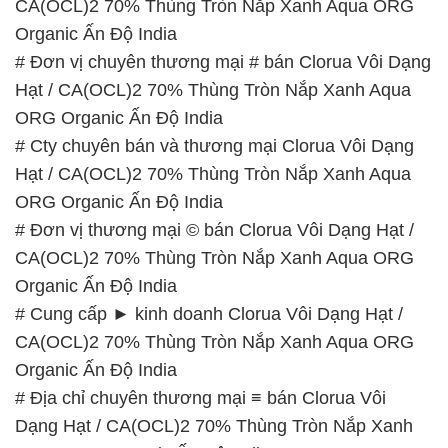
📞 Hotline:
– 0933.920.505 – 028.3504.5555
– 028.3756.1835 – 028.3756.1840 –
028.3756.1841- 028.3756.1842
– 0932.660.696 – 0901.326.566 – 0906.387.866 –
0902.765.866
📧 Email: hoachat@dactruongphat.vn
GIỜ LÀM VIỆC TẠI CÔNG TY HÓA CHẤT ĐẮC
TRƯỜNG PHÁT
Thời gian làm việc
tại Hóa Chất Đắc Trường Phát
được tổ chức như sau:
Thứ 2 đến thứ 6: Buổi sáng: từ 8h đến 11h – Buổi
chiều: từ 12h30 đến 17h
Thứ 7: Buổi sáng: từ 8h đến 11h – Buổi chiều: từ