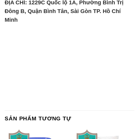
Chất Bảo Quản CMIT Thái
Phèn Nhôm – Al2(SO4)3 17%
Lan Thailand
Ấn Độ India
Chất tạo bọt Las P Tico Tank
Sodium Benzoate – Mốc Bột
IBC Bồn Việt Nam
Kalama Food Grade Mỹ Usa