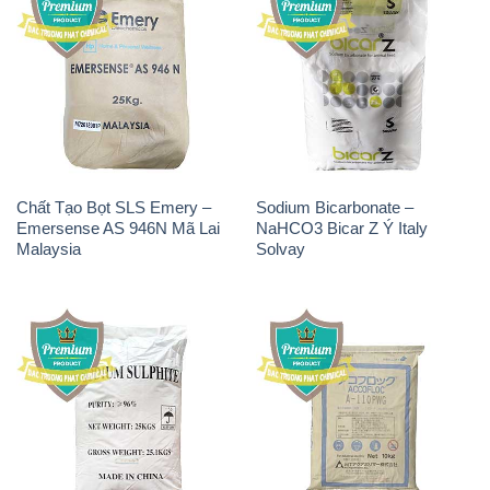
Chất Tạo Bọt SLS Emery –
Sodium Bicarbonate –
Emersense AS 946N Mã Lai
NaHCO3 Bicar Z Ý Italy
Malaysia
Solvay