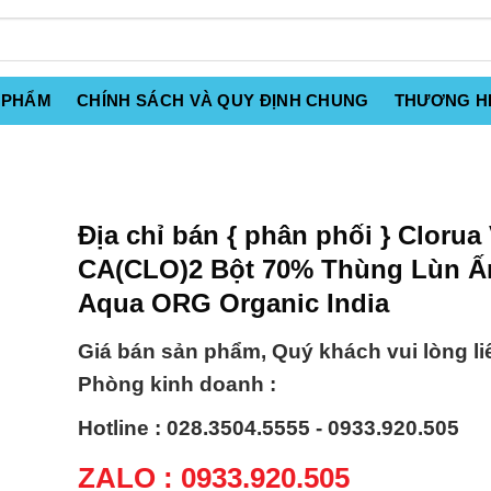
 PHẨM
CHÍNH SÁCH VÀ QUY ĐỊNH CHUNG
THƯƠNG H
Địa chỉ bán { phân phối } Clorua
CA(CLO)2 Bột 70% Thùng Lùn Ấ
Aqua ORG Organic India
Giá bán sản phẩm, Quý khách vui lòng li
Phòng kinh doanh :
Hotline : 028.3504.5555 - 0933.920.505
ZALO : 0933.920.505