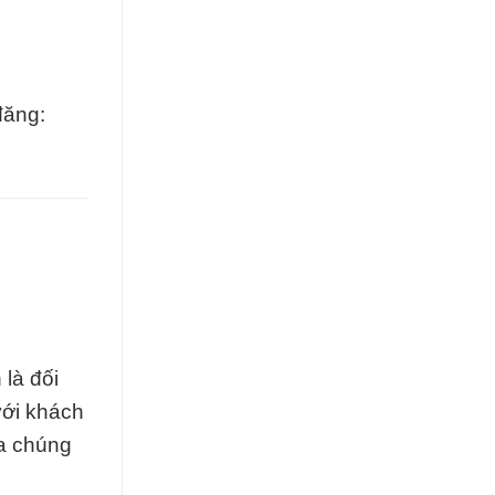
đăng:
là đối
với khách
ủa chúng