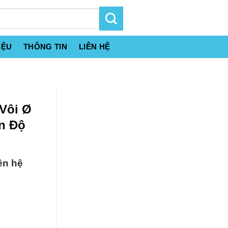
IỆU
THÔNG TIN
LIÊN HỆ
 Vôi Ø
n Độ
ên hệ