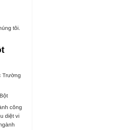
úng tôi.
t
c Trường
Bột
gành công
 diệt vi
 ngành