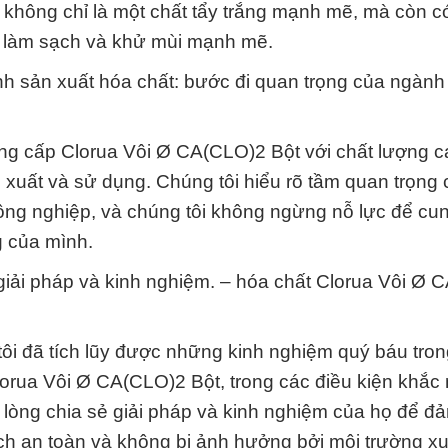
 không chỉ là một chất tẩy trắng mạnh mẽ, mà còn c
ả, làm sạch và khử mùi mạnh mẽ.
nh sản xuất hóa chất: bước đi quan trọng của ngành
g cấp Clorua Vôi Ø CA(CLO)2 Bột với chất lượng c
n xuất và sử dụng. Chúng tôi hiểu rõ tầm quan trọng 
 công nghiệp, và chúng tôi không ngừng nỗ lực để cu
g của mình.
 giải pháp và kinh nghiệm. – hóa chất Clorua Vôi Ø
ôi đã tích lũy được những kinh nghiệm quý báu tron
lorua Vôi Ø CA(CLO)2 Bột, trong các điều kiện khắc 
n lòng chia sẻ giải pháp và kinh nghiệm của họ để đ
h an toàn và không bị ảnh hưởng bởi môi trường x