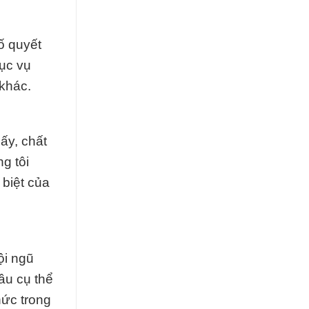
ố quyết
hục vụ
khác.
ấy, chất
g tôi
biệt của
ội ngũ
ầu cụ thể
hức trong