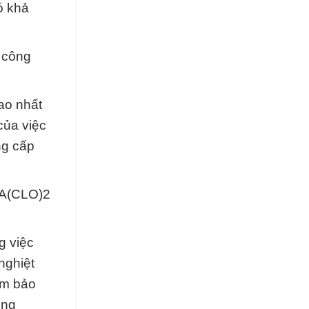
ó khả
 công
ao nhất
của việc
ng cấp
 CA(CLO)2
g việc
nghiệt
ảm bảo
ung