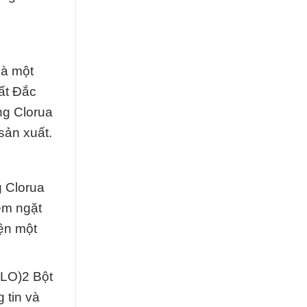
là một
ất Đắc
ng Clorua
sản xuất.
 Clorua
êm ngặt
ện một
CLO)2 Bột
 tin và