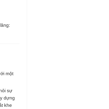
đăng:
với một
hỏi sự
ây dựng
ắt khe