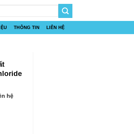
IỆU
THÔNG TIN
LIÊN HỆ
ất
loride
ên hệ