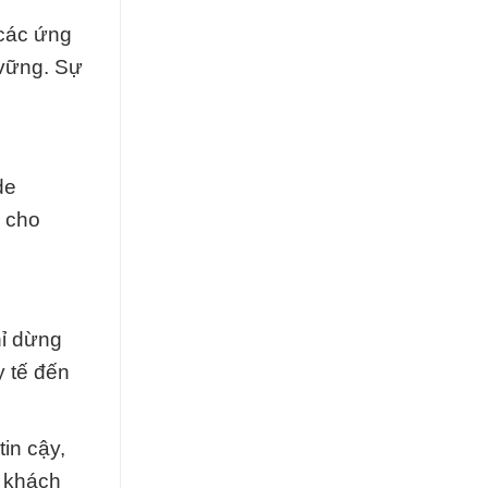
 các ứng
 vững. Sự
de
g cho
hỉ dừng
y tế đến
in cậy,
g khách