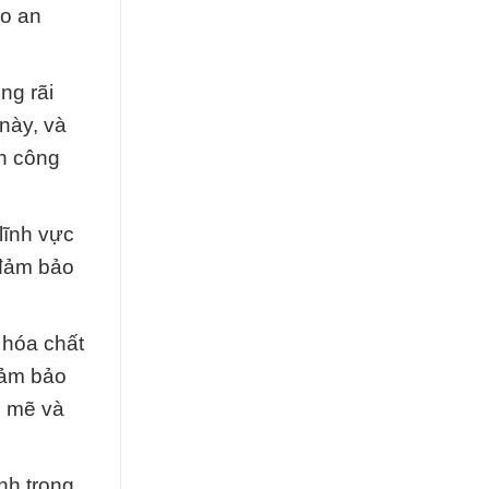
ảo an
ng rãi
này, và
nh công
lĩnh vực
 đảm bảo
 hóa chất
đảm bảo
h mẽ và
nh trong