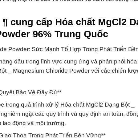
 ¶ cung cấp Hóa chất MgCl2 
 Powder 96% Trung Quốc
ide Powder: Sức Mạnh Tổ Hợp Trong Phát Triển Bề
àng đầu trong lĩnh vực cung ứng và phân phối hóa 
ột _ Magnesium Chloride Powder với các chiến lược
 Quyết Bảo Vệ Đầy Đủ**
e trong quá trình xử lý Hóa chất MgCl2 Dạng Bột _
ghiêm ngặt các quy trình và quy định an toàn, đồng
i lao động và môi trường.
iao Thoa Trong Phát Triển Bền Vững**