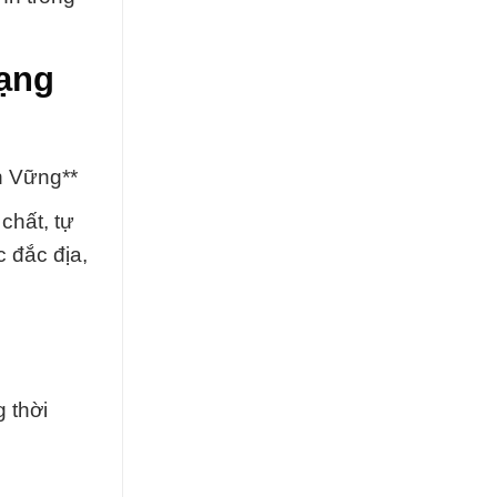
Dạng
n Vững**
chất, tự
 đắc địa,
 thời