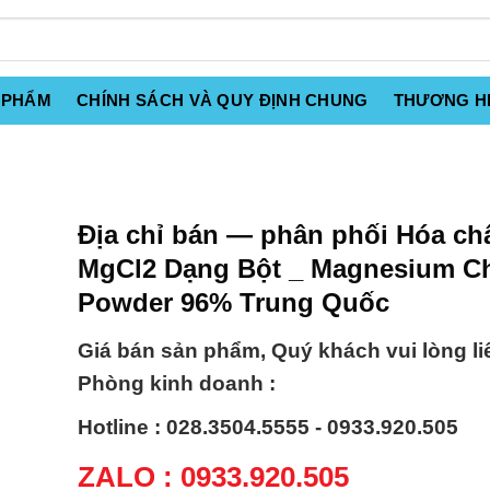
 PHẨM
CHÍNH SÁCH VÀ QUY ĐỊNH CHUNG
THƯƠNG H
Địa chỉ bán — phân phối Hóa ch
MgCl2 Dạng Bột _ Magnesium Ch
Powder 96% Trung Quốc
Giá bán sản phẩm, Quý khách vui lòng li
Phòng kinh doanh :
Hotline : 028.3504.5555 - 0933.920.505
ZALO : 0933.920.505