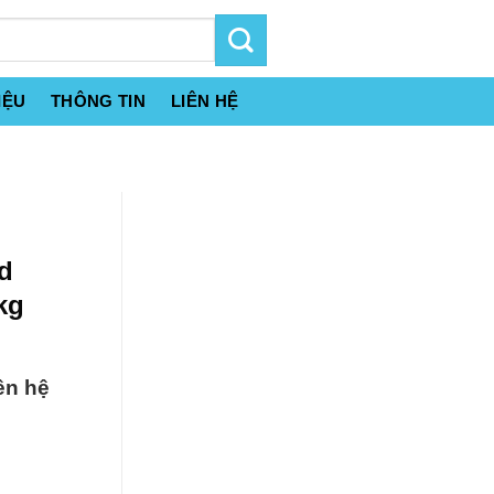
IỆU
THÔNG TIN
LIÊN HỆ
d
kg
ên hệ