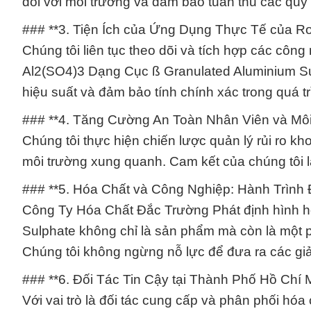
đối với môi trường và đảm bảo tuân thủ các quy đ
### **3. Tiện Ích của Ứng Dụng Thực Tế của Ro
Chúng tôi liên tục theo dõi và tích hợp các côn
Al2(SO4)3 Dạng Cục ß Granulated Aluminium Sul
hiệu suất và đảm bảo tính chính xác trong quá tr
### **4. Tăng Cường An Toàn Nhân Viên và Môi
Chúng tôi thực hiện chiến lược quản lý rủi ro k
môi trường xung quanh. Cam kết của chúng tôi l
### **5. Hóa Chất và Công Nghiệp: Hành Trình
Công Ty Hóa Chất Đắc Trường Phát định hình h
Sulphate không chỉ là sản phẩm mà còn là một 
Chúng tôi không ngừng nỗ lực để đưa ra các giả
### **6. Đối Tác Tin Cậy tại Thành Phố Hồ Chí M
Với vai trò là đối tác cung cấp và phân phối h