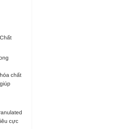
 Chất
rong
hóa chất
giúp
ranulated
tiêu cực