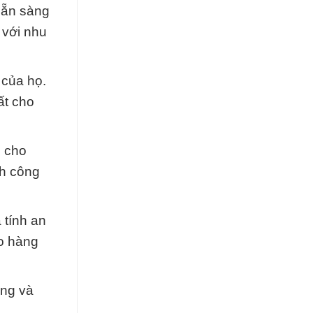
sẵn sàng
 với nhu
 của họ.
ất cho
o cho
nh công
 tính an
o hàng
ông và