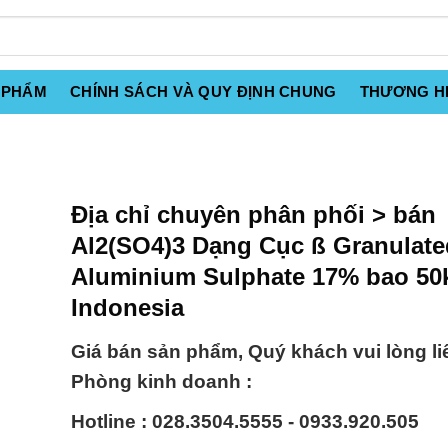
 PHẨM
CHÍNH SÁCH VÀ QUY ĐỊNH CHUNG
THƯƠNG H
Địa chỉ chuyên phân phối > bán
Al2(SO4)3 Dạng Cục ß Granulate
Aluminium Sulphate 17% bao 50
Indonesia
Giá bán sản phẩm, Quý khách vui lòng li
Phòng kinh doanh :
Hotline : 028.3504.5555 - 0933.920.505