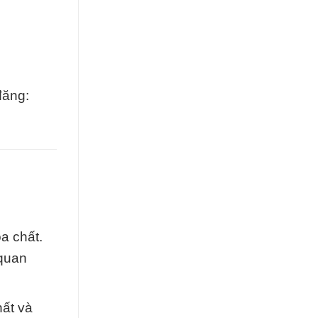
đăng:
a chất.
 quan
hất và