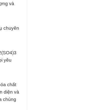
ượng và
vụ chuyên
l2(SO4)3
ọi yêu
hóa chất
n diện và
ủa chúng