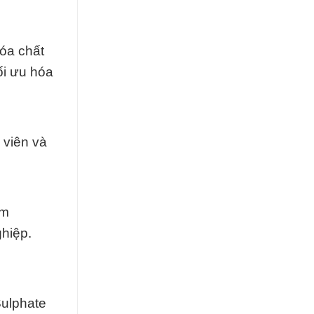
hóa chất
ối ưu hóa
 viên và
um
hiệp.
Sulphate