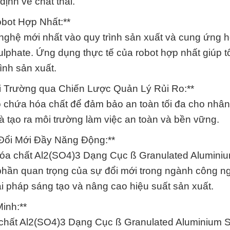
ịnh về chất thải.
bot Hợp Nhất:**
g nghệ mới nhất vào quy trình sản xuất và cung ứng 
phate. Ứng dụng thực tế của robot hợp nhất giúp t
ình sản xuất.
 Trường qua Chiến Lược Quản Lý Rủi Ro:**
ho chứa hóa chất để đảm bảo an toàn tối đa cho nhân
à tạo ra môi trường làm việc an toàn và bền vững.
 Đổi Mới Đầy Năng Động:**
óa chất Al2(SO4)3 Dạng Cục ß Granulated Alumini
phần quan trọng của sự đổi mới trong ngành công ng
i pháp sáng tạo và nâng cao hiệu suất sản xuất.
inh:**
óa chất Al2(SO4)3 Dạng Cục ß Granulated Aluminium 