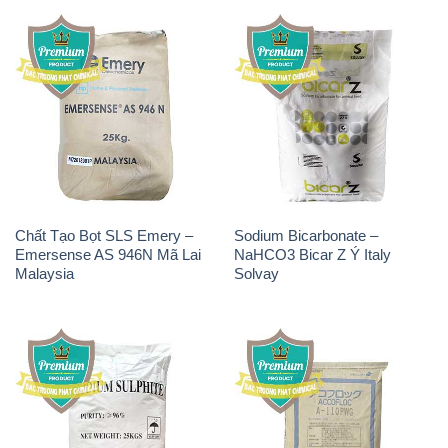
Chất Tạo Bọt SLS Emery –
Sodium Bicarbonate –
Emersense AS 946N Mã Lai
NaHCO3 Bicar Z Ý Italy
Malaysia
Solvay