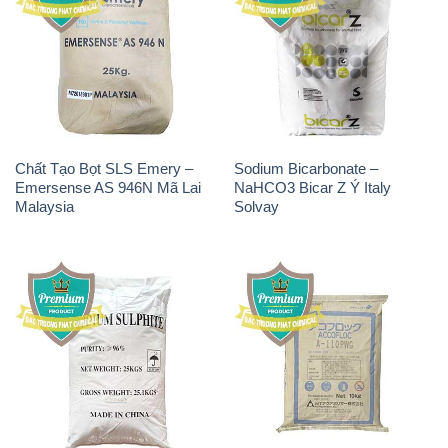
Chất Tạo Bọt SLS Emery –
Sodium Bicarbonate –
Emersense AS 946N Mã Lai
NaHCO3 Bicar Z Ý Italy
Malaysia
Solvay