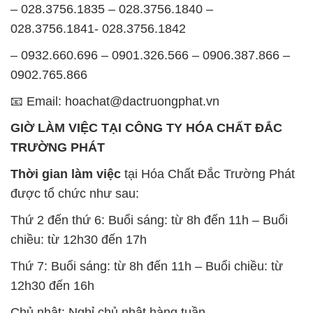
– 028.3756.1835 – 028.3756.1840 –
028.3756.1841- 028.3756.1842
– 0932.660.696 – 0901.326.566 – 0906.387.866 –
0902.765.866
📧 Email: hoachat@dactruongphat.vn
GIỜ LÀM VIỆC TẠI CÔNG TY HÓA CHẤT ĐẮC
TRƯỜNG PHÁT
Thời gian làm việc
tại Hóa Chất Đắc Trường Phát
được tổ chức như sau:
Thứ 2 đến thứ 6: Buổi sáng: từ 8h đến 11h – Buổi
chiều: từ 12h30 đến 17h
Thứ 7: Buổi sáng: từ 8h đến 11h – Buổi chiều: từ
12h30 đến 16h
Chủ nhật: Nghỉ chủ nhật hàng tuần