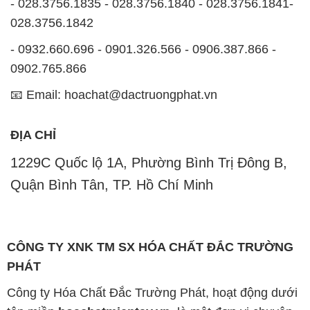
- 028.3756.1835 - 028.3756.1840 - 028.3756.1841-
028.3756.1842
- 0932.660.696 - 0901.326.566 - 0906.387.866 -
0902.765.866
📧 Email: hoachat@dactruongphat.vn
ĐỊA CHỈ
1229C Quốc lộ 1A, Phường Bình Trị Đông B,
Quận Bình Tân, TP. Hồ Chí Minh
CÔNG TY XNK TM SX HÓA CHẤT ĐẮC TRƯỜNG
PHÁT
Công ty Hóa Chất Đắc Trường Phát, hoạt động dưới