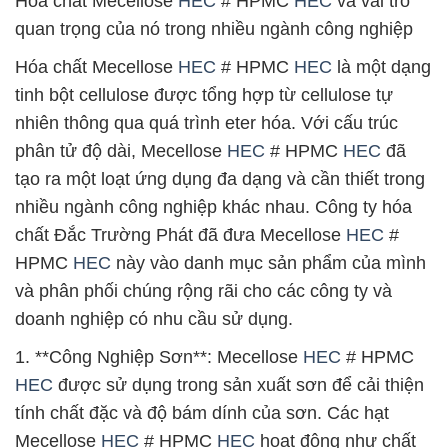
Hóa chất Mecellose
HEC
# HPMC
HEC
và vai trò
quan trọng của nó trong nhiều ngành công nghiệp
Hóa chất Mecellose
HEC
# HPMC
HEC
là một dạng
tinh bột cellulose được tổng hợp từ cellulose tự
nhiên thông qua quá trình eter hóa. Với cấu trúc
phân tử độ dài, Mecellose
HEC
# HPMC
HEC
đã
tạo ra một loạt ứng dụng đa dạng và cần thiết trong
nhiều ngành công nghiệp khác nhau. Công ty hóa
chất Đắc Trường Phát đã đưa Mecellose
HEC
#
HPMC
HEC
này vào danh mục sản phẩm của mình
và phân phối chúng rộng rãi cho các công ty và
doanh nghiệp có nhu cầu sử dụng.
1. **Công Nghiệp Sơn**: Mecellose
HEC
# HPMC
HEC
được sử dụng trong sản xuất sơn để cải thiện
tính chất đặc và độ bám dính của sơn. Các hạt
Mecellose
HEC
# HPMC
HEC
hoạt động như chất