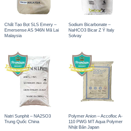
Chất Tạo Bọt SLS Emery –
Sodium Bicarbonate –
Emersense AS 946N Mã Lai
NaHCO3 Bicar Z Ý Italy
Malaysia
Solvay
Natri Sunphit – NA2SO3
Polymer Anion – Accofloc A-
Trung Quốc China
110 PWG MT Aqua Polymer
Nhật Bản Japan