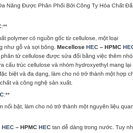
Đa Năng Được Phân Phối Bởi Công Ty Hóa Chất Đắ
C
:**
hất polymer có nguồn gốc từ cellulose, một loại
ng như gỗ và sợi bông.
Mecellose
HEC
– HPMC
HE
ác phân tử cellulose được sửa đổi bằng việc thêm nh
ữa cấu trúc cellulose và nhóm hydroxyethyl mang lại
ặc biệt và đa dạng, làm cho nó trở thành một hợp c
chất và công nghệ sản xuất.
C
:**
 nổi bật, làm cho nó trở thành một nguyên liệu quan
e
HEC
– HPMC
HEC
tan dễ dàng trong nước. Tuy nhi