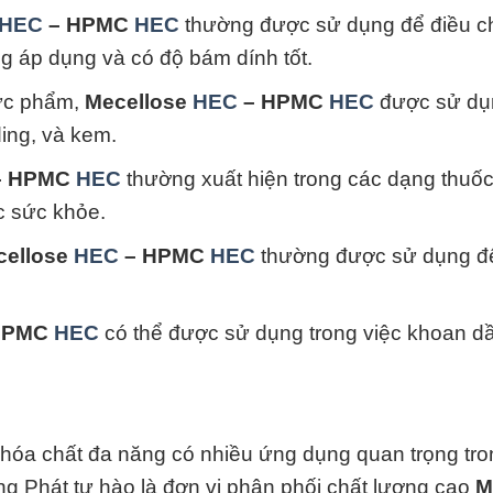
HEC
– HPMC
HEC
thường được sử dụng để điều c
g áp dụng và có độ bám dính tốt.
ực phẩm,
Mecellose
HEC
– HPMC
HEC
được sử dụ
ing, và kem.
 HPMC
HEC
thường xuất hiện trong các dạng thuố
c sức khỏe.
cellose
HEC
– HPMC
HEC
thường được sử dụng để
HPMC
HEC
có thể được sử dụng trong việc khoan d
hóa chất đa năng có nhiều ứng dụng quan trọng tro
g Phát tự hào là đơn vị phân phối chất lượng cao
M