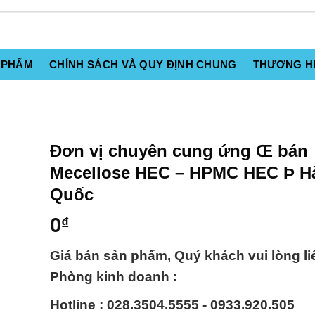
 PHẨM
CHÍNH SÁCH VÀ QUY ĐỊNH CHUNG
THƯƠNG H
Đơn vị chuyên cung ứng Œ bán
Mecellose HEC – HPMC HEC Þ H
Quốc
0
₫
Giá bán sản phẩm, Quý khách vui lòng li
Phòng kinh doanh :
Hotline : 028.3504.5555 - 0933.920.505