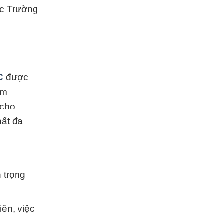
c Trường
C
được
óm
 cho
hất đa
 trọng
ên, việc