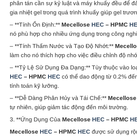
phân tán cần sự kỷ luật và máy khuấy đều để đả
gia nhiệt gel trong quá trình khuấy giúp gel trư
– **Tính Ổn Định:**
Mecellose
HEC
– HPMC
H
nó phù hợp cho nhiều ứng dụng trong công ng
– **Tính Thấm Nước và Tạo Độ Nhớt:**
Mecell
làm cho nó thích hợp cho việc điều chỉnh độ nh
– **Tỷ Lệ Sử Dụng Đa Dạng:** Tùy thuộc vào lo
HEC
– HPMC
HEC
có thể dao động từ 0.2% đến
tính toán kỹ lưỡng.
– **Dễ Dàng Phân Hủy và Tái Chế:**
Mecellos
tự nhiên, giúp giảm tác động đến môi trường.
3. **Ứng Dụng Của
Mecellose
HEC
– HPMC
H
Mecellose
HEC
– HPMC
HEC
được sử dụng rộng