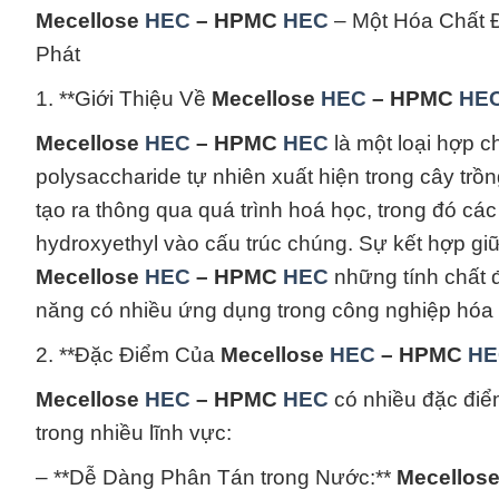
Mecellose
HEC
– HPMC
HEC
– Một Hóa Chất 
Phát
1. **Giới Thiệu Về
Mecellose
HEC
– HPMC
HE
Mecellose
HEC
– HPMC
HEC
là một loại hợp c
polysaccharide tự nhiên xuất hiện trong cây trồ
tạo ra thông qua quá trình hoá học, trong đó c
hydroxyethyl vào cấu trúc chúng. Sự kết hợp gi
Mecellose
HEC
– HPMC
HEC
những tính chất đ
năng có nhiều ứng dụng trong công nghiệp hóa 
2. **Đặc Điểm Của
Mecellose
HEC
– HPMC
HE
Mecellose
HEC
– HPMC
HEC
có nhiều đặc điểm
trong nhiều lĩnh vực:
– **Dễ Dàng Phân Tán trong Nước:**
Mecellos