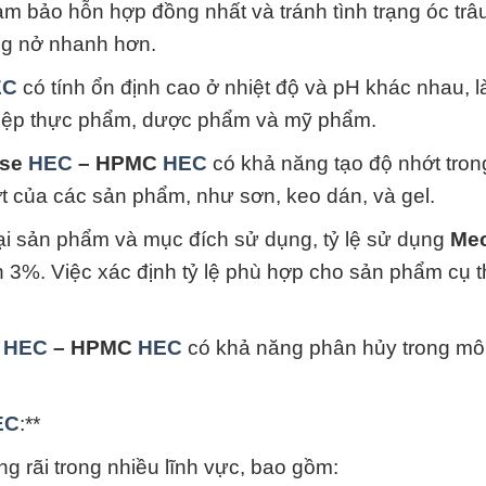
m bảo hỗn hợp đồng nhất và tránh tình trạng óc trâu
ơng nở nhanh hơn.
EC
có tính ổn định cao ở nhiệt độ và pH khác nhau, 
hiệp thực phẩm, dược phẩm và mỹ phẩm.
ose
HEC
– HPMC
HEC
có khả năng tạo độ nhớt tron
ớt của các sản phẩm, như sơn, keo dán, và gel.
ại sản phẩm và mục đích sử dụng, tỷ lệ sử dụng
Mec
 3%. Việc xác định tỷ lệ phù hợp cho sản phẩm cụ 
e
HEC
– HPMC
HEC
có khả năng phân hủy trong mô
EC
:**
 rãi trong nhiều lĩnh vực, bao gồm: