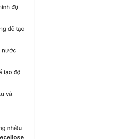
hỉnh độ
ng để tạo
c nước
 tạo độ
ầu và
ng nhiều
ecellose