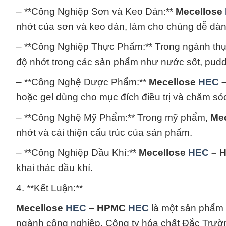
– **Công Nghiệp Sơn và Keo Dán:**
Mecellose
nhớt của sơn và keo dán, làm cho chúng dễ dàn
– **Công Nghiệp Thực Phẩm:** Trong ngành th
độ nhớt trong các sản phẩm như nước sốt, pudd
– **Công Nghệ Dược Phẩm:**
Mecellose
HEC
–
hoặc gel dùng cho mục đích điều trị và chăm só
– **Công Nghệ Mỹ Phẩm:** Trong mỹ phẩm,
Me
nhớt và cải thiện cấu trúc của sản phẩm.
– **Công Nghiệp Dầu Khí:**
Mecellose
HEC
– 
khai thác dầu khí.
4. **Kết Luận:**
Mecellose
HEC
– HPMC
HEC
là một sản phẩm 
ngành công nghiệp. Công ty hóa chất Đắc Trườn