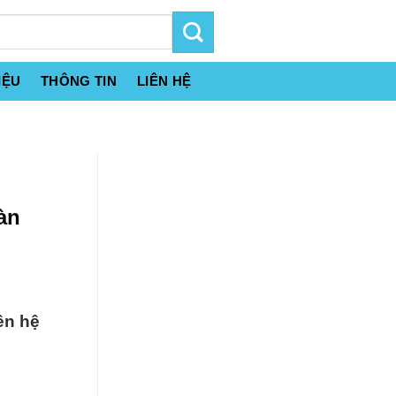
IỆU
THÔNG TIN
LIÊN HỆ
àn
ên hệ