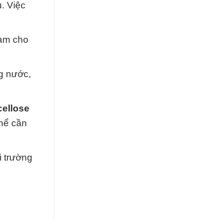
. Việc
làm cho
g nước,
ellose
thể cần
i trường