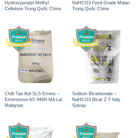
Hydroxypropyl Methyl
NaHCO3 Feed Grade Malan
Cellulose Trung Quốc China
Trung Quốc China
Chất Tạo Bọt SLS Emery –
Sodium Bicarbonate –
Emersense AS 946N Mã Lai
NaHCO3 Bicar Z Ý Italy
Malaysia
Solvay