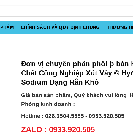
 PHẨM
CHÍNH SÁCH VÀ QUY ĐỊNH CHUNG
THƯƠNG H
Đơn vị chuyên phân phối þ bán
Chất Công Nghiệp Xút Vảy © Hy
Sodium Dạng Rắn Khô
Giá bán sản phẩm, Quý khách vui lòng li
Phòng kinh doanh :
Hotline : 028.3504.5555 - 0933.920.505
ZALO : 0933.920.505