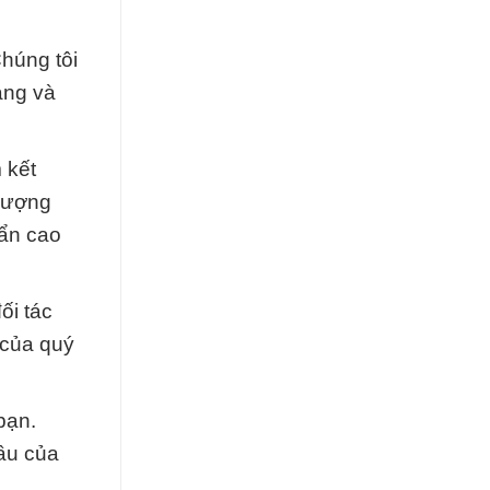
Chúng tôi
àng và
 kết
 lượng
ẩn cao
ối tác
 của quý
bạn.
ầu của