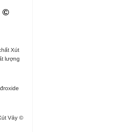
 ©
chất Xút
ất lượng
yđroxide
Xút Vảy ©