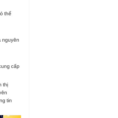
ó thể
ủa nguyên
 cung cấp
 thị
yên
g tin