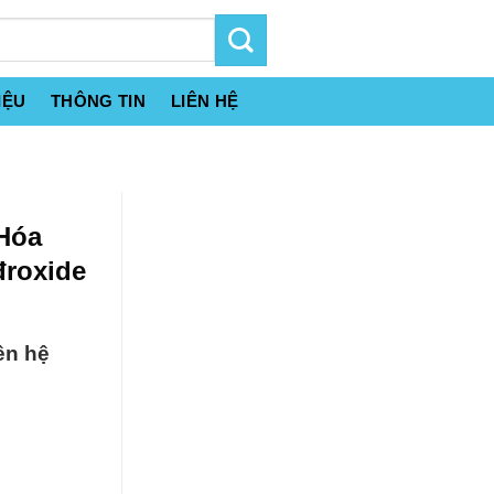
IỆU
THÔNG TIN
LIÊN HỆ
 Hóa
đroxide
ên hệ