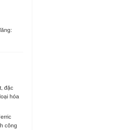
đăng:
t, đặc
loại hóa
erric
nh công