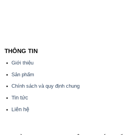
THÔNG TIN
Giới thiệu
Sản phẩm
Chính sách và quy định chung
Tin tức
Liên hệ
📞
PHÒNG KINH DOANH - CÔNG TY HÓA CHẤT
ĐẮC TRƯỜNG PHÁT
🌐
🌐 Website: https://hoachatmientay.vn/
📞 Hotline: - 0933.920.505 - 028.3504.5555