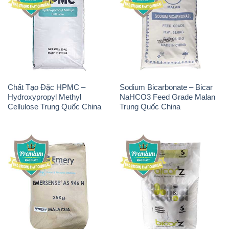
Chất Tạo Đặc HPMC –
Sodium Bicarbonate – Bicar
Hydroxypropyl Methyl
NaHCO3 Feed Grade Malan
Cellulose Trung Quốc China
Trung Quốc China
Chất Tạo Bọt SLS Emery –
Sodium Bicarbonate –
Emersense AS 946N Mã Lai
NaHCO3 Bicar Z Ý Italy
Malaysia
Solvay