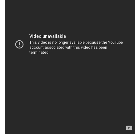
HOACHATMIENTAY.VN | Công ty cung cấp #
phân phối hóa chất tại Thành phố Hồ Chí Minh
3. Hóa chất công nghiệp: Công ty Hóa chất Đắc
Trường Phát cung cấp đa dạng các loại hóa chất