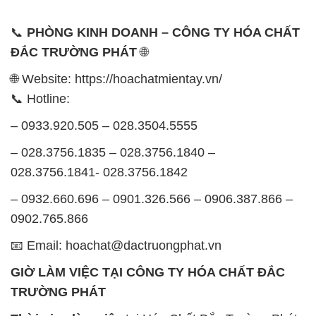
📞 Hotline:
– 0933.920.505 – 028.3504.5555
– 028.3756.1835 – 028.3756.1840 –
028.3756.1841- 028.3756.1842
– 0932.660.696 – 0901.326.566 – 0906.387.866 –
0902.765.866
📧 Email: hoachat@dactruongphat.vn
GIỜ LÀM VIỆC TẠI CÔNG TY HÓA CHẤT ĐẮC
TRƯỜNG PHÁT
Thời gian làm việc
tại Hóa Chất Đắc Trường Phát
được tổ chức như sau:
Thứ 2 đến thứ 6: Buổi sáng: từ 8h đến 11h – Buổi
chiều: từ 12h30 đến 17h