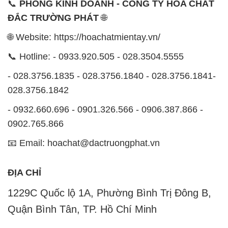
- 028.3756.1835 - 028.3756.1840 - 028.3756.1841-
028.3756.1842
- 0932.660.696 - 0901.326.566 - 0906.387.866 -
0902.765.866
📧 Email: hoachat@dactruongphat.vn
ĐỊA CHỈ
1229C Quốc lộ 1A, Phường Bình Trị Đông B,
Quận Bình Tân, TP. Hồ Chí Minh
CÔNG TY XNK TM SX HÓA CHẤT ĐẮC TRƯỜNG
PHÁT
Công ty Hóa Chất Đắc Trường Phát, hoạt động dưới