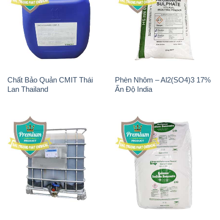
Chất Bảo Quản CMIT Thái
Phèn Nhôm – Al2(SO4)3 17%
Lan Thailand
Ấn Độ India
Chất tạo bọt Las P Tico Tank
Sodium Benzoate – Mốc Bột
IBC Bồn Việt Nam
Kalama Food Grade Mỹ Usa