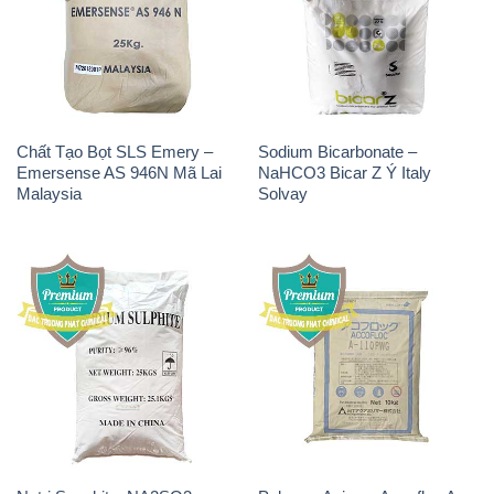
Chất Tạo Bọt SLS Emery –
Sodium Bicarbonate –
Emersense AS 946N Mã Lai
NaHCO3 Bicar Z Ý Italy
Malaysia
Solvay