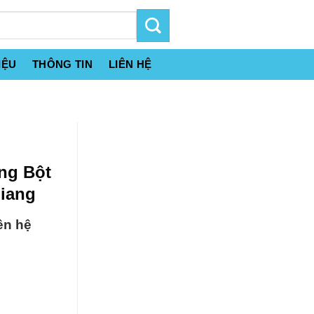
IỆU
THÔNG TIN
LIÊN HỆ
ng Bột
Giang
ên hệ