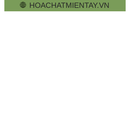
🌐
HOACHATMIENTAY.VN