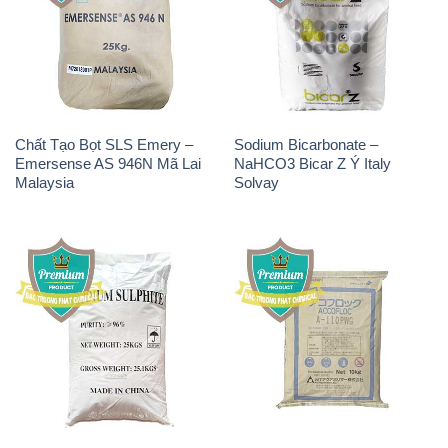
Chất Tạo Bọt SLS Emery –
Sodium Bicarbonate –
Emersense AS 946N Mã Lai
NaHCO3 Bicar Z Ý Italy
Malaysia
Solvay