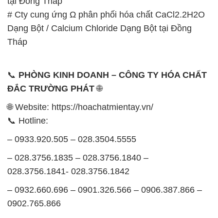
tại Đồng Tháp
# Cty cung ứng Ω phân phối hóa chất CaCl2.2H2O
Dạng Bột / Calcium Chloride Dạng Bột tại Đồng
Tháp
📞
PHÒNG KINH DOANH – CÔNG TY HÓA CHẤT
ĐẮC TRƯỜNG PHÁT
🌐
🌐 Website: https://hoachatmientay.vn/
📞 Hotline:
– 0933.920.505 – 028.3504.5555
– 028.3756.1835 – 028.3756.1840 –
028.3756.1841- 028.3756.1842
– 0932.660.696 – 0901.326.566 – 0906.387.866 –
0902.765.866