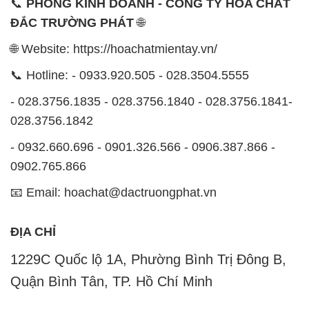
📞
PHÒNG KINH DOANH - CÔNG TY HÓA CHẤT
ĐẮC TRƯỜNG PHÁT
🌐
🌐 Website: https://hoachatmientay.vn/
📞 Hotline: - 0933.920.505 - 028.3504.5555
- 028.3756.1835 - 028.3756.1840 - 028.3756.1841-
028.3756.1842
- 0932.660.696 - 0901.326.566 - 0906.387.866 -
0902.765.866
📧 Email: hoachat@dactruongphat.vn
ĐỊA CHỈ
1229C Quốc lộ 1A, Phường Bình Trị Đông B,
Quận Bình Tân, TP. Hồ Chí Minh