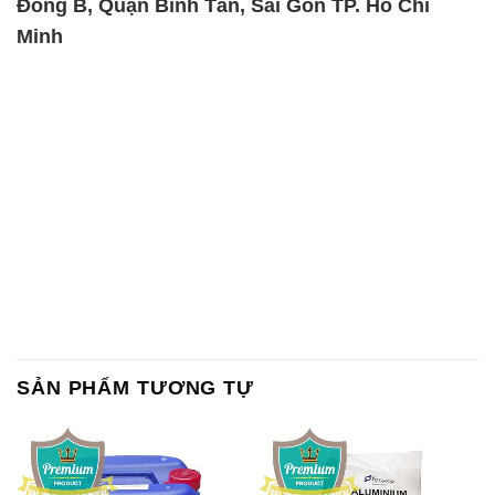
Đông B, Quận Bình Tân, Sài Gòn TP. Hồ Chí
Minh
SẢN PHẨM TƯƠNG TỰ