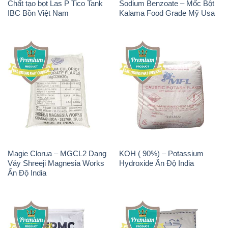
Chất tạo bọt Las P Tico Tank
Sodium Benzoate – Mốc Bột
IBC Bồn Việt Nam
Kalama Food Grade Mỹ Usa
Magie Clorua – MGCL2 Dạng
KOH ( 90%) – Potassium
Vảy Shreeji Magnesia Works
Hydroxide Ấn Độ India
Ấn Độ India