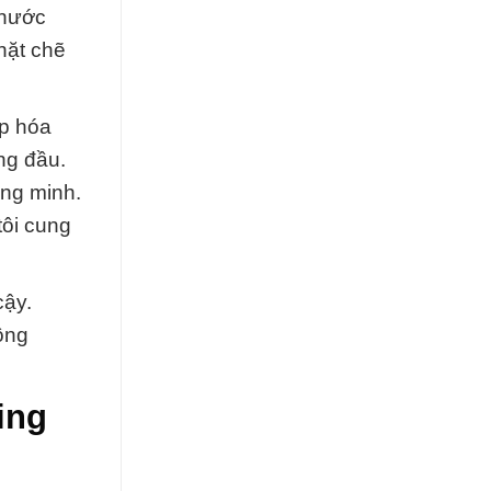
 nước
hặt chẽ
ấp hóa
àng đầu.
ông minh.
tôi cung
cậy.
ông
ing