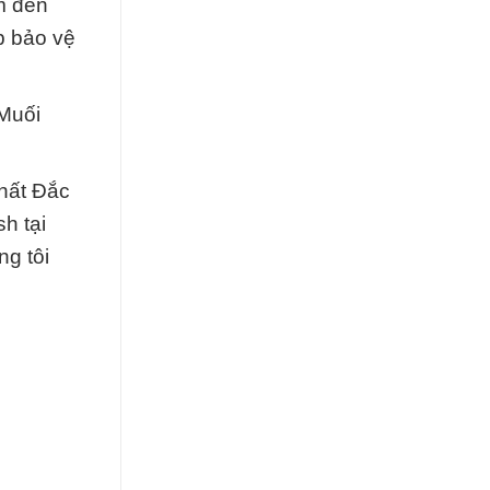
m đến
p bảo vệ
Muối
Chất Đắc
h tại
ng tôi