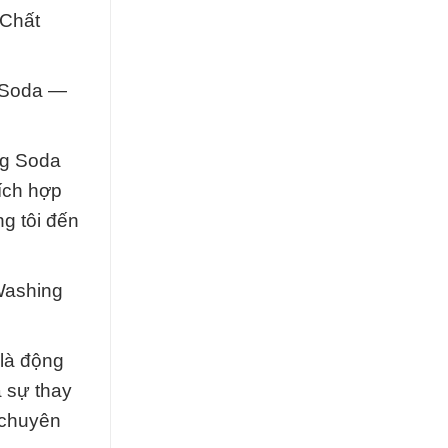
 Chất
 Soda —
ng Soda
ích hợp
g tôi đến
Washing
là động
a sự thay
 chuyên