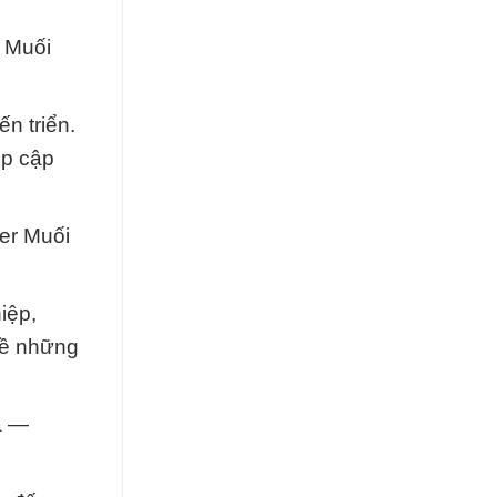
 Muối
n triển.
ệp cập
er Muối
iệp,
 về những
a —