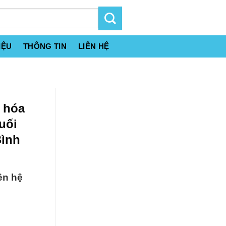
IỆU
THÔNG TIN
LIÊN HỆ
 hóa
uối
Bình
ên hệ