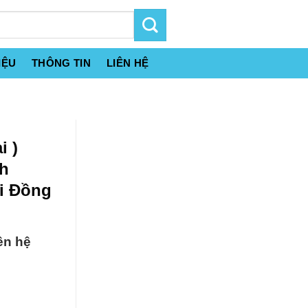
IỆU
THÔNG TIN
LIÊN HỆ
i )
h
i Đồng
ên hệ