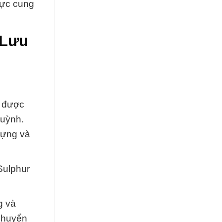
vực cung
 Lưu
u được
Huỳnh.
dựng và
Sulphur
g và
 chuyển