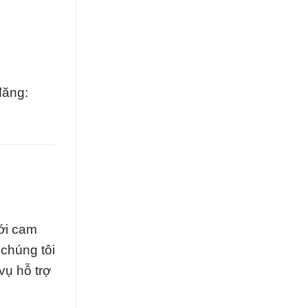
đăng:
ới cam
 chúng tôi
ụ hỗ trợ