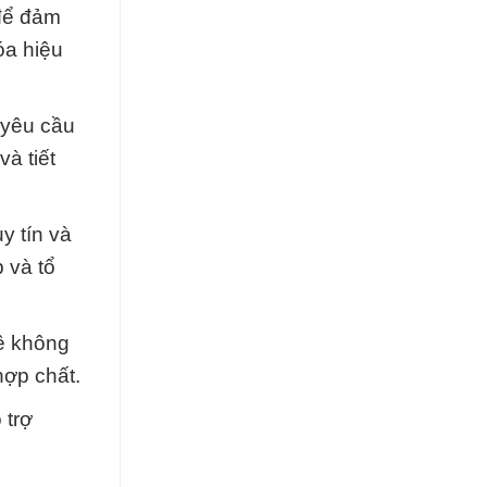
 để đảm
óa hiệu
 yêu cầu
à tiết
y tín và
 và tổ
ê không
hợp chất.
 trợ