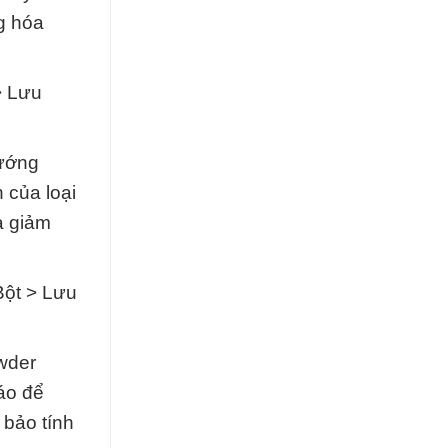
g hóa
> Lưu
hướng
 của loại
à giảm
Bột > Lưu
owder
áo để
 bảo tính