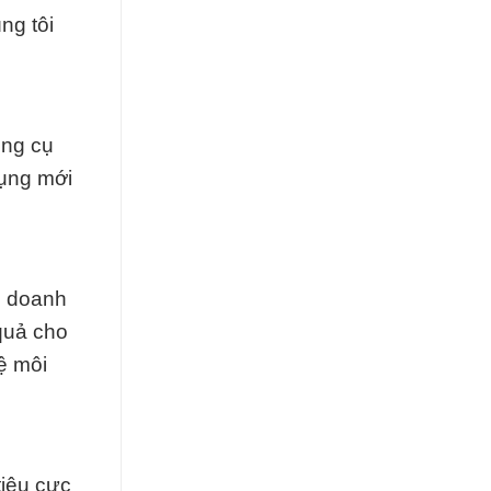
ng tôi
ông cụ
dụng mới
ác doanh
 quả cho
vệ môi
tiêu cực