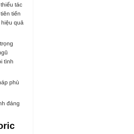
thiểu tác
iên tiến
 hiệu quả
trọng
ngũ
i tình
pháp phù
ành đáng
oric