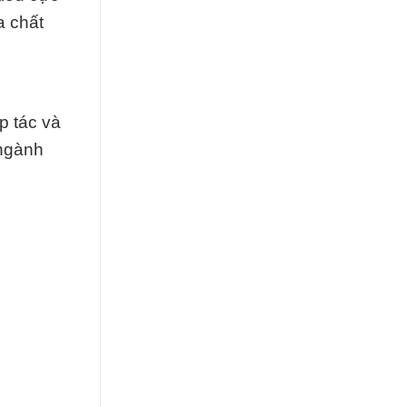
a chất
p tác và
 ngành