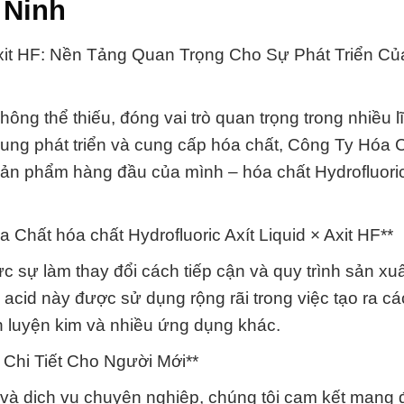
y Ninh
× Axit HF: Nền Tảng Quan Trọng Cho Sự Phát Triển C
không thể thiếu, đóng vai trò quan trọng trong nhiều 
rung phát triển và cung cấp hóa chất, Công Ty Hóa 
sản phẩm hàng đầu của mình – hóa chất Hydrofluoric
hất hóa chất Hydrofluoric Axít Liquid × Axit HF**
ực sự làm thay đổi cách tiếp cận và quy trình sản xuấ
 acid này được sử dụng rộng rãi trong việc tạo ra c
n luyện kim và nhiều ứng dụng khác.
hi Tiết Cho Người Mới**
à dịch vụ chuyên nghiệp, chúng tôi cam kết mang đ