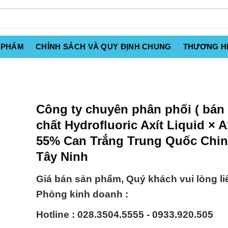
 PHẨM
CHÍNH SÁCH VÀ QUY ĐỊNH CHUNG
THƯƠNG H
Công ty chuyên phân phối ( bán 
chất Hydrofluoric Axít Liquid × A
55% Can Trắng Trung Quốc China
Tây Ninh
Giá bán sản phẩm, Quý khách vui lòng li
Phòng kinh doanh :
Hotline : 028.3504.5555 - 0933.920.505