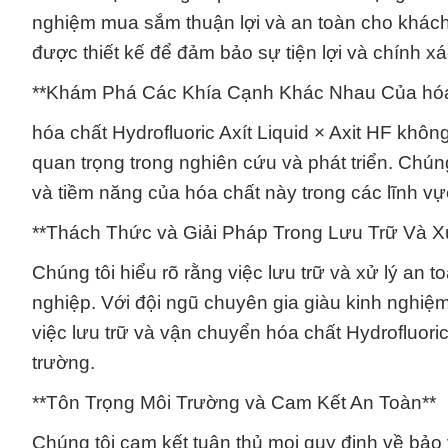
nghiệm mua sắm thuận lợi và an toàn cho khách 
được thiết kế để đảm bảo sự tiện lợi và chính xá
**Khám Phá Các Khía Cạnh Khác Nhau Của hóa ch
hóa chất Hydrofluoric Axít Liquid × Axit HF khô
quan trọng trong nghiên cứu và phát triển. Ch
và tiềm năng của hóa chất này trong các lĩnh v
**Thách Thức và Giải Pháp Trong Lưu Trữ Và X
Chúng tôi hiểu rõ rằng việc lưu trữ và xử lý an 
nghiệp. Với đội ngũ chuyên gia giàu kinh nghiệm
việc lưu trữ và vận chuyển hóa chất Hydrofluoric 
trường.
**Tôn Trọng Môi Trường và Cam Kết An Toàn**
Chúng tôi cam kết tuân thủ mọi quy định về bảo 