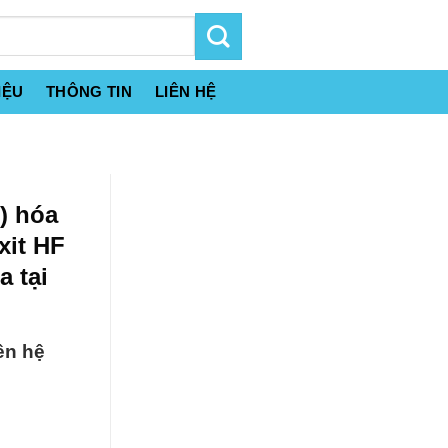
IỆU
THÔNG TIN
LIÊN HỆ
) hóa
xit HF
 tại
ên hệ