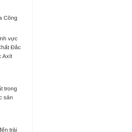
ủa Công
lĩnh vực
Chất Đắc
 Axít
t trong
ác sản
ến trải