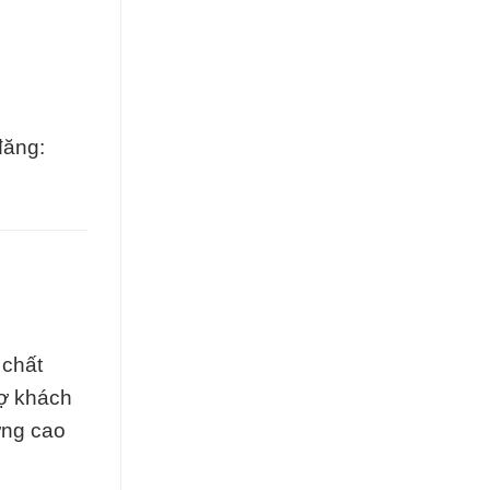
đăng:
 chất
rợ khách
ợng cao