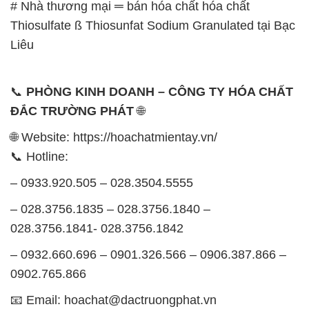
# Nhà thương mại ═ bán hóa chất hóa chất
Thiosulfate ß Thiosunfat Sodium Granulated tại Bạc
Liêu
📞
PHÒNG KINH DOANH – CÔNG TY HÓA CHẤT
ĐẮC TRƯỜNG PHÁT
🌐
🌐 Website: https://hoachatmientay.vn/
📞 Hotline:
– 0933.920.505 – 028.3504.5555
– 028.3756.1835 – 028.3756.1840 –
028.3756.1841- 028.3756.1842
– 0932.660.696 – 0901.326.566 – 0906.387.866 –
0902.765.866
📧 Email: hoachat@dactruongphat.vn