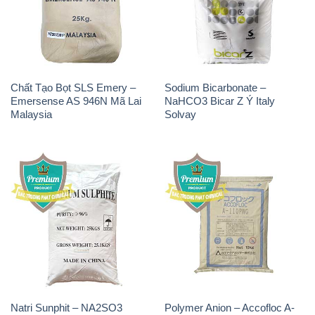
Chất Tạo Bọt SLS Emery –
Sodium Bicarbonate –
Emersense AS 946N Mã Lai
NaHCO3 Bicar Z Ý Italy
Malaysia
Solvay
Natri Sunphit – NA2SO3
Polymer Anion – Accofloc A-