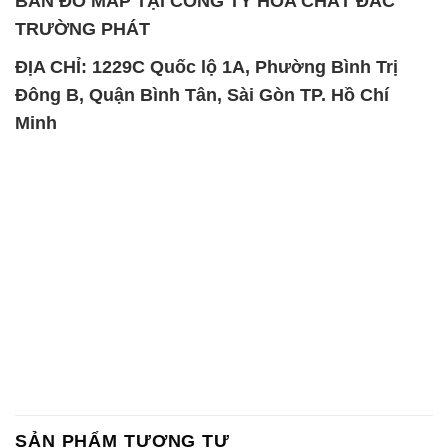
BẢN ĐỒ MAP TẠI CÔNG TY HÓA CHẤT ĐẮC
TRƯỜNG PHÁT
ĐỊA CHỈ: 1229C Quốc lộ 1A, Phường Bình Trị
Đông B, Quận Bình Tân, Sài Gòn TP. Hồ Chí
Minh
SẢN PHẨM TƯƠNG TỰ