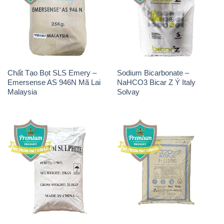
Chất Tạo Bọt SLS Emery –
Sodium Bicarbonate –
Emersense AS 946N Mã Lai
NaHCO3 Bicar Z Ý Italy
Malaysia
Solvay