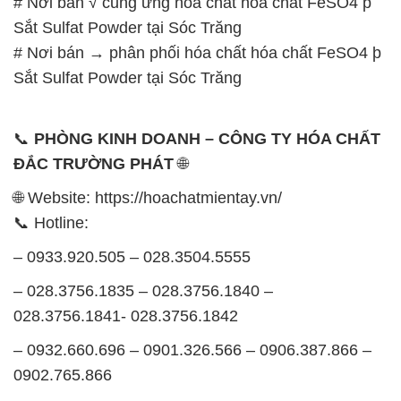
# Nơi bán √ cung ứng hóa chất hóa chất FeSO4 þ
Sắt Sulfat Powder tại Sóc Trăng
# Nơi bán → phân phối hóa chất hóa chất FeSO4 þ
Sắt Sulfat Powder tại Sóc Trăng
📞
PHÒNG KINH DOANH – CÔNG TY HÓA CHẤT
ĐẮC TRƯỜNG PHÁT
🌐
🌐 Website: https://hoachatmientay.vn/
📞 Hotline:
– 0933.920.505 – 028.3504.5555
– 028.3756.1835 – 028.3756.1840 –
028.3756.1841- 028.3756.1842
– 0932.660.696 – 0901.326.566 – 0906.387.866 –
0902.765.866