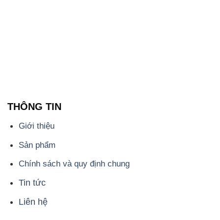
THÔNG TIN
Giới thiệu
Sản phẩm
Chính sách và quy định chung
Tin tức
Liên hệ
📞
PHÒNG KINH DOANH - CÔNG TY HÓA CHẤT
ĐẮC TRƯỜNG PHÁT
🌐
🌐 Website: https://hoachatmientay.vn/