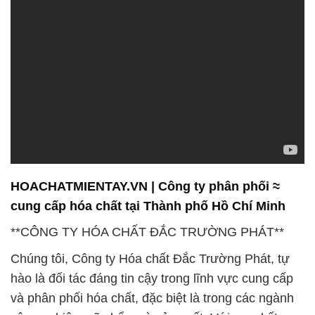
HOACHATMIENTAY.VN | Công ty phân phối ≈
cung cấp hóa chất tại Thành phố Hồ Chí Minh
**CÔNG TY HÓA CHẤT ĐẮC TRƯỜNG PHÁT**
Chúng tôi, Công ty Hóa chất Đắc Trường Phát, tự
hào là đối tác đáng tin cậy trong lĩnh vực cung cấp
và phân phối hóa chất, đặc biệt là trong các ngành
công nghiệp mỹ phẩm và sản xuất. Với cam kết
đem đến sản phẩm chất lượng cao và dịch vụ hàng
đầu, chúng tôi không ngừng nỗ lực để góp phần vào
sự phát triển bền vững của các ngành nghề mà
chúng tôi phục vụ.