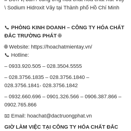
🌐 Website: https://hoachatmientay.vn/
📞 Hotline:
– 0933.920.505 – 028.3504.5555
– 028.3756.1835 – 028.3756.1840 –
028.3756.1841- 028.3756.1842
– 0932.660.696 – 0901.326.566 – 0906.387.866 –
0902.765.866
📧 Email: hoachat@dactruongphat.vn
GIỜ LÀM VIỆC TẠI CÔNG TY HÓA CHẤT ĐẮC
TRƯỜNG PHÁT
Thời gian làm việc
tại Hóa Chất Đắc Trường Phát
được tổ chức như sau:
Thứ 2 đến thứ 6: Buổi sáng: từ 8h đến 11h – Buổi