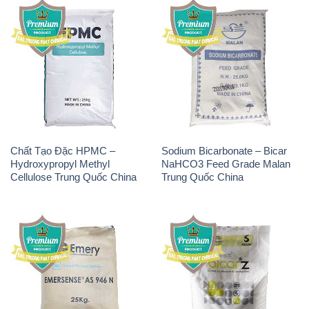
Chất Tạo Đặc HPMC –
Sodium Bicarbonate – Bicar
Hydroxypropyl Methyl
NaHCO3 Feed Grade Malan
Cellulose Trung Quốc China
Trung Quốc China
Chất Tạo Bọt SLS Emery –
Sodium Bicarbonate –
Emersense AS 946N Mã Lai
NaHCO3 Bicar Z Ý Italy
Malaysia
Solvay