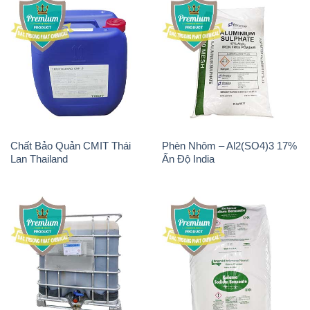
Chất Bảo Quản CMIT Thái
Phèn Nhôm – Al2(SO4)3 17%
Lan Thailand
Ấn Độ India
Chất tạo bọt Las P Tico Tank
Sodium Benzoate – Mốc Bột
IBC Bồn Việt Nam
Kalama Food Grade Mỹ Usa