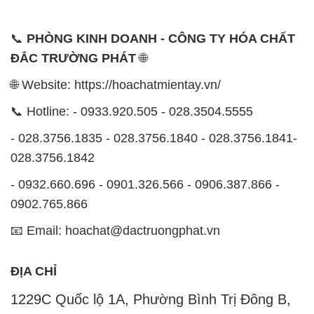
📞 Hotline: - 0933.920.505 - 028.3504.5555
- 028.3756.1835 - 028.3756.1840 - 028.3756.1841-
028.3756.1842
- 0932.660.696 - 0901.326.566 - 0906.387.866 -
0902.765.866
📧 Email: hoachat@dactruongphat.vn
ĐỊA CHỈ
1229C Quốc lộ 1A, Phường Bình Trị Đông B,
Quận Bình Tân, TP. Hồ Chí Minh
CÔNG TY XNK TM SX HÓA CHẤT ĐẮC TRƯỜNG