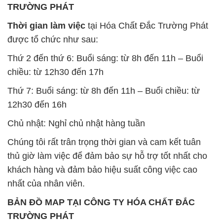
chiều: từ 12h30 đến 17h
Thứ 7: Buổi sáng: từ 8h đến 11h – Buổi chiều: từ
12h30 đến 16h
Chủ nhật: Nghỉ chủ nhật hàng tuần
Chúng tôi rất trân trọng thời gian và cam kết tuân
thủ giờ làm việc để đảm bảo sự hỗ trợ tốt nhất cho
khách hàng và đảm bảo hiệu suất công việc cao
nhất của nhân viên.
BẢN ĐỒ MAP TẠI CÔNG TY HÓA CHẤT ĐẮC
TRƯỜNG PHÁT
ĐỊA CHỈ: 1229C Quốc lộ 1A, Phường Bình Trị
Đông B, Quận Bình Tân, Sài Gòn TP. Hồ Chí
Minh