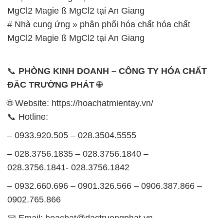
MgCl2 Magie ß MgCl2 tại An Giang
# Nhà cung ứng » phân phối hóa chất hóa chất
MgCl2 Magie ß MgCl2 tại An Giang
📞
PHÒNG KINH DOANH – CÔNG TY HÓA CHẤT
ĐẮC TRƯỜNG PHÁT
🌐
🌐 Website: https://hoachatmientay.vn/
📞 Hotline:
– 0933.920.505 – 028.3504.5555
– 028.3756.1835 – 028.3756.1840 –
028.3756.1841- 028.3756.1842
– 0932.660.696 – 0901.326.566 – 0906.387.866 –
0902.765.866
📧 Email: hoachat@dactruongphat.vn