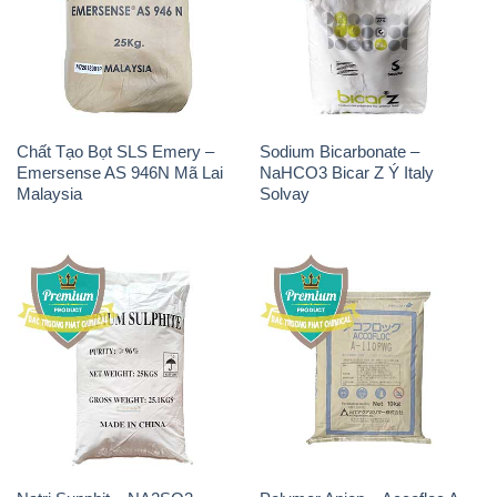
Chất Tạo Bọt SLS Emery –
Sodium Bicarbonate –
Emersense AS 946N Mã Lai
NaHCO3 Bicar Z Ý Italy
Malaysia
Solvay