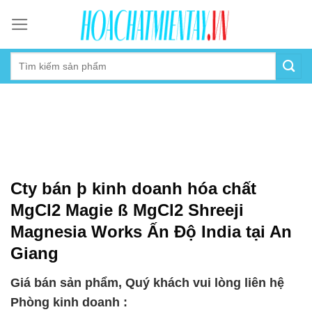
Skip
to
content
Cty bán þ kinh doanh hóa chất
MgCl2 Magie ß MgCl2 Shreeji
Magnesia Works Ấn Độ India tại An
Giang
Giá bán sản phẩm, Quý khách vui lòng liên hệ
Phòng kinh doanh :