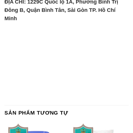
SẢN PHẨM TƯƠNG TỰ
Chất Bảo Quản CMIT Thái
Phèn Nhôm – Al2(SO4)3 17%
Lan Thailand
Ấn Độ India