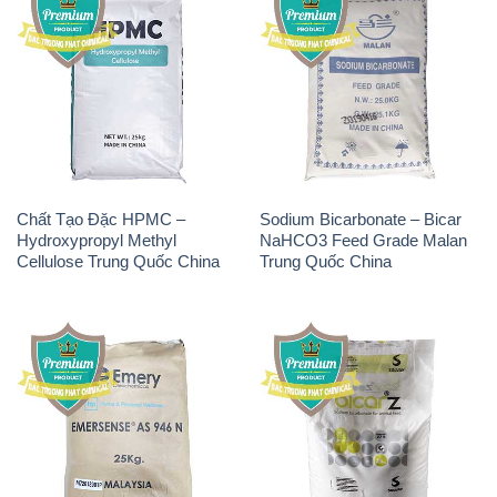
Chất Tạo Bọt SLS Emery –
Sodium Bicarbonate –
Emersense AS 946N Mã Lai
NaHCO3 Bicar Z Ý Italy
Malaysia
Solvay