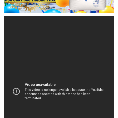
HOACHATMIENTAY.VN | Công ty chuyên kinh