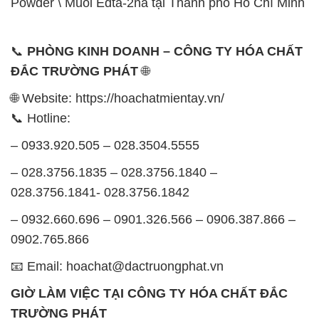
028.3756.1841- 028.3756.1842
– 0932.660.696 – 0901.326.566 – 0906.387.866 –
0902.765.866
📧 Email: hoachat@dactruongphat.vn
GIỜ LÀM VIỆC TẠI CÔNG TY HÓA CHẤT ĐẮC
TRƯỜNG PHÁT
Thời gian làm việc
tại Hóa Chất Đắc Trường Phát
được tổ chức như sau:
Thứ 2 đến thứ 6: Buổi sáng: từ 8h đến 11h – Buổi
chiều: từ 12h30 đến 17h
Thứ 7: Buổi sáng: từ 8h đến 11h – Buổi chiều: từ
12h30 đến 16h
Chủ nhật: Nghỉ chủ nhật hàng tuần