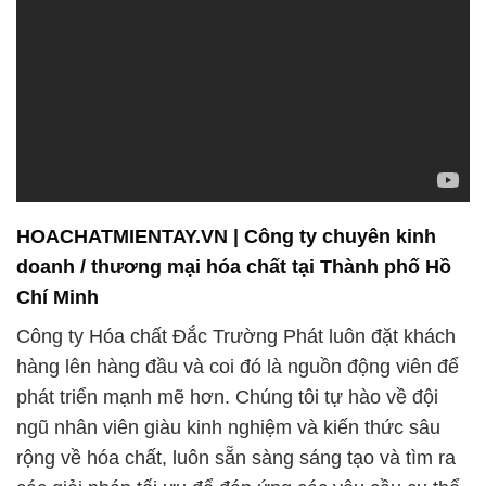
doanh / thương mại hóa chất tại Thành phố Hồ
Chí Minh
Công ty Hóa chất Đắc Trường Phát luôn đặt khách
hàng lên hàng đầu và coi đó là nguồn động viên để
phát triển mạnh mẽ hơn. Chúng tôi tự hào về đội
ngũ nhân viên giàu kinh nghiệm và kiến thức sâu
rộng về hóa chất, luôn sẵn sàng sáng tạo và tìm ra
các giải pháp tối ưu để đáp ứng các yêu cầu cụ thể
của từng khách hàng. Chúng tôi hiểu rằng thế giới
công nghiệp luôn thay đổi và phát triển, và chúng tôi
sẽ không ngừng nâng cao kiến thức và kỹ năng để
cung cấp những giải pháp hóa chất tiên tiến nhất.
Không chỉ đơn giản là một nhà cung cấp hóa chất,
chúng tôi còn coi mình là đối tác chiến lược của
bạn. Chúng tôi không chỉ mang đến sản phẩm chất
lượng cao, mà còn đảm bảo tính ổn định và an toàn