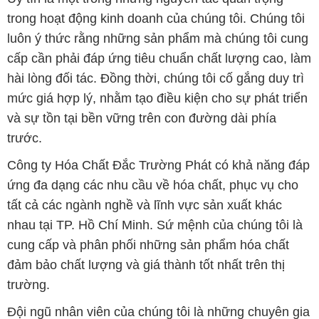
ứng đa dạng các nhu cầu về hóa chất, phục vụ cho
tất cả các ngành nghề và lĩnh vực sản xuất khác
nhau tại TP. Hồ Chí Minh. Sứ mệnh của chúng tôi là
cung cấp và phân phối những sản phẩm hóa chất
đảm bảo chất lượng và giá thành tốt nhất trên thị
trường.
Đội ngũ nhân viên của chúng tôi là những chuyên gia
giàu kinh nghiệm và kiến thức sâu về ngành hóa
chất. Chúng tôi cam kết mang đến sự tư vấn và hỗ
trợ chuyên nghiệp, giúp khách hàng tìm ra giải pháp
phù hợp nhất.
Để biết thêm thông tin chi tiết và được tư vấn, quý
khách hàng có thể truy cập vào trang web của chúng
tôi tại địa chỉ hoachatmientay.vn. Chúng tôi mong
muốn được phục vụ và xây dựng mối quan hệ lâu