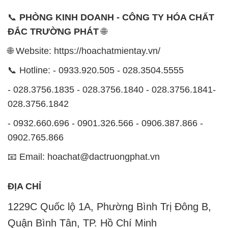
0902.765.866
📧 Email: hoachat@dactruongphat.vn
ĐỊA CHỈ
1229C Quốc lộ 1A, Phường Bình Trị Đông B,
Quận Bình Tân, TP. Hồ Chí Minh
CÔNG TY XNK TM SX HÓA CHẤT ĐẮC TRƯỜNG
PHÁT
Công ty Hóa Chất Đắc Trường Phát, hoạt động dưới
tên miền
hoachatmientay.vn
, là một đơn vị chuyên
kinh doanh và phân phối các loại hóa chất công
nghiệp đa dạng, nhằm đáp ứng nhu cầu sử dụng của