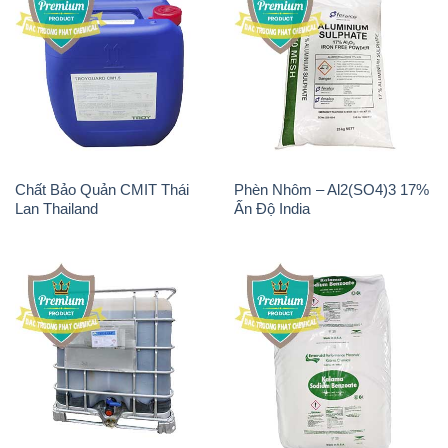
Chất tạo bọt Las P Tico Tank
Sodium Benzoate – Mốc Bột
IBC Bồn Việt Nam
Kalama Food Grade Mỹ Usa