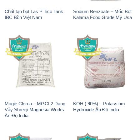
Magie Clorua – MGCL2 Dạng
KOH ( 90%) – Potassium
Vảy Shreeji Magnesia Works
Hydroxide Ấn Độ India
Ấn Độ India
Chất Tạo Đặc HPMC –
Sodium Bicarbonate – Bicar
Hydroxypropyl Methyl
NaHCO3 Feed Grade Malan
Cellulose Trung Quốc China
Trung Quốc China