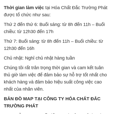
Chúng tôi rất trân trọng thời gian và cam kết tuân
thủ giờ làm việc để đảm bảo sự hỗ trợ tốt nhất cho
khách hàng và đảm bảo hiệu suất công việc cao
nhất của nhân viên.
BẢN ĐỒ MAP TẠI CÔNG TY HÓA CHẤT ĐẮC
TRƯỜNG PHÁT
ĐỊA CHỈ: 1229C Quốc lộ 1A, Phường Bình Trị
Đông B, Quận Bình Tân, Sài Gòn TP. Hồ Chí
Minh