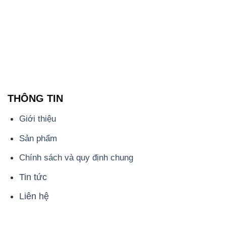
Sản phẩm
Chính sách và quy định chung
Tin tức
Liên hệ
📞
PHÒNG KINH DOANH - CÔNG TY HÓA CHẤT
ĐẮC TRƯỜNG PHÁT
🌐
🌐 Website: https://hoachatmientay.vn/
📞 Hotline: - 0933.920.505 - 028.3504.5555
- 028.3756.1835 - 028.3756.1840 - 028.3756.1841-
028.3756.1842
- 0932.660.696 - 0901.326.566 - 0906.387.866 -