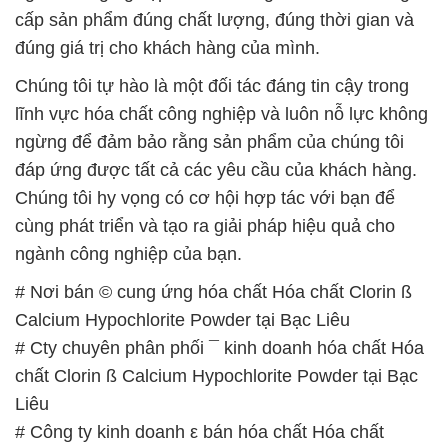
ngành công nghiệp của bạn.
# Nơi bán © cung ứng hóa chất Hóa chất Clorin ß
Calcium Hypochlorite Powder tại Bạc Liêu
# Cty chuyên phân phối ¯ kinh doanh hóa chất Hóa
chất Clorin ß Calcium Hypochlorite Powder tại Bạc
Liêu
# Công ty kinh doanh ε bán hóa chất Hóa chất
Clorin ß Calcium Hypochlorite Powder tại Bạc Liêu
# Địa chỉ cung ứng § bán hóa chất Hóa chất Clorin
ß Calcium Hypochlorite Powder tại Bạc Liêu
# Cty bán ∞ cung ứng hóa chất Hóa chất Clorin ß
Calcium Hypochlorite Powder tại Bạc Liêu
# Địa chỉ cung cấp ♦ cung ứng hóa chất Hóa chất
Clorin ß Calcium Hypochlorite Powder tại Bạc Liêu
# Đơn vị cung cấp ƒ phân phối hóa chất Hóa chất
Clorin ß Calcium Hypochlorite Powder tại Bạc Liêu