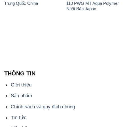
THÔNG TIN
Giới thiệu
Sản phẩm
Chính sách và quy định chung
Tin tức
Liên hệ
📞
PHÒNG KINH DOANH - CÔNG TY HÓA CHẤT
ĐẮC TRƯỜNG PHÁT
🌐
🌐 Website: https://hoachatmientay.vn/
📞 Hotline: - 0933.920.505 - 028.3504.5555
- 028.3756.1835 - 028.3756.1840 - 028.3756.1841-