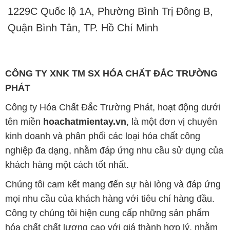
kinh doanh và phân phối các loại hóa chất công
nghiệp đa dạng, nhằm đáp ứng nhu cầu sử dụng của
khách hàng một cách tốt nhất.
Chúng tôi cam kết mang đến sự hài lòng và đáp ứng
mọi nhu cầu của khách hàng với tiêu chí hàng đầu.
Công ty chúng tôi hiện cung cấp những sản phẩm
hóa chất chất lượng cao với giá thành hợp lý, nhằm
đảm bảo sự thành công của khách hàng.
Uy tín là một trong những nguyên tắc quan trọng
trong hoạt động kinh doanh của chúng tôi. Chúng tôi
luôn ý thức rằng những sản phẩm mà chúng tôi cung
cấp cần phải đáp ứng tiêu chuẩn chất lượng cao, làm
hài lòng đối tác. Đồng thời, chúng tôi cố gắng duy trì
mức giá hợp lý, nhằm tạo điều kiện cho sự phát triển
và sự tồn tại bền vững trên con đường dài phía