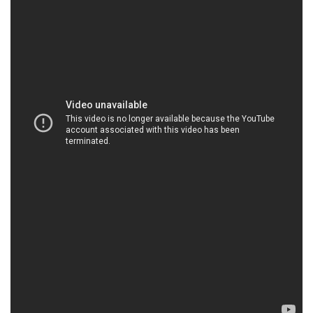
HOACHATMIENTAY.VN | Công ty bán \ cung ứng
hóa chất tại Thành phố Hồ Chí Minh
Công ty Hóa chất Đắc Trường Phát luôn đặt môi
trường vào tâm điểm quan tâm của chúng tôi.
Chúng tôi hiểu rằng việc cung cấp sản phẩm chất
lượng không đủ, mà còn phải đảm bảo rằng quá
trình sử dụng và xử lý sản phẩm của chúng tôi