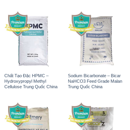
Chất Tạo Đặc HPMC –
Sodium Bicarbonate – Bicar
Hydroxypropyl Methyl
NaHCO3 Feed Grade Malan
Cellulose Trung Quốc China
Trung Quốc China
Chất Tạo Bọt SLS Emery –
Sodium Bicarbonate –
Emersense AS 946N Mã Lai
NaHCO3 Bicar Z Ý Italy
Malaysia
Solvay