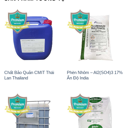
Chất Bảo Quản CMIT Thái
Phèn Nhôm – Al2(SO4)3 17%
Lan Thailand
Ấn Độ India
Chất tạo bọt Las P Tico Tank
Sodium Benzoate – Mốc Bột
IBC Bồn Việt Nam
Kalama Food Grade Mỹ Usa