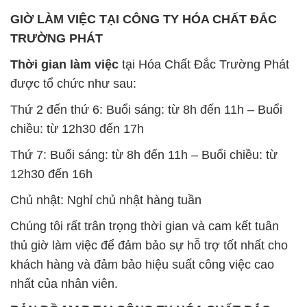
12h30 đến 16h
Chủ nhật: Nghỉ chủ nhật hàng tuần
Chúng tôi rất trân trọng thời gian và cam kết tuân
thủ giờ làm việc để đảm bảo sự hỗ trợ tốt nhất cho
khách hàng và đảm bảo hiệu suất công việc cao
nhất của nhân viên.
BẢN ĐỒ MAP TẠI CÔNG TY HÓA CHẤT ĐẮC
TRƯỜNG PHÁT
ĐỊA CHỈ: 1229C Quốc lộ 1A, Phường Bình Trị
Đông B, Quận Bình Tân, Sài Gòn TP. Hồ Chí
Minh