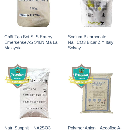
Natri Sunphit – NA2SO3
Polymer Anion – Accofloc A-
Trung Quốc China
110 PWG MT Aqua Polymer
Nhật Bản Japan