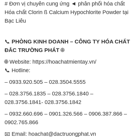
– 0933.920.505 – 028.3504.5555
– 028.3756.1835 – 028.3756.1840 –
028.3756.1841- 028.3756.1842
– 0932.660.696 – 0901.326.566 – 0906.387.866 –
0902.765.866
📧 Email: hoachat@dactruongphat.vn
GIỜ LÀM VIỆC TẠI CÔNG TY HÓA CHẤT ĐẮC
TRƯỜNG PHÁT
Thời gian làm việc
tại Hóa Chất Đắc Trường Phát
được tổ chức như sau:
Thứ 2 đến thứ 6: Buổi sáng: từ 8h đến 11h – Buổi
chiều: từ 12h30 đến 17h
Thứ 7: Buổi sáng: từ 8h đến 11h – Buổi chiều: từ