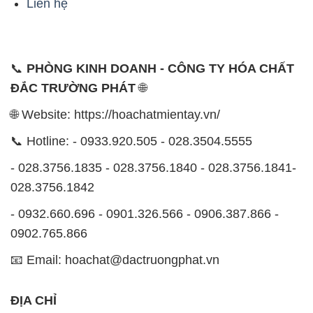
028.3756.1842
- 0932.660.696 - 0901.326.566 - 0906.387.866 -
0902.765.866
📧 Email: hoachat@dactruongphat.vn
ĐỊA CHỈ
1229C Quốc lộ 1A, Phường Bình Trị Đông B,
Quận Bình Tân, TP. Hồ Chí Minh
CÔNG TY XNK TM SX HÓA CHẤT ĐẮC TRƯỜNG
PHÁT
Công ty Hóa Chất Đắc Trường Phát, hoạt động dưới
tên miền
hoachatmientay.vn
, là một đơn vị chuyên