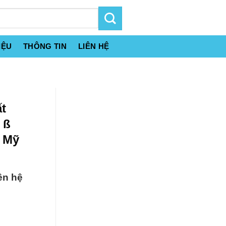
IỆU
THÔNG TIN
LIÊN HỆ
t
 ß
a Mỹ
ên hệ