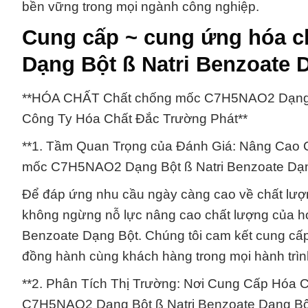
bền vững trong mọi ngành công nghiệp.
Cung cấp ~ cung ứng hóa 
Dạng Bột ß Natri Benzoate D
**HÓA CHẤT Chất chống mốc C7H5NAO2 Dạng Bộ
Công Ty Hóa Chất Đắc Trường Phát**
**1. Tầm Quan Trọng của Đánh Giá: Nâng Cao 
mốc C7H5NAO2 Dạng Bột ß Natri Benzoate Dạn
Để đáp ứng nhu cầu ngày càng cao về chất lượ
không ngừng nỗ lực nâng cao chất lượng của 
Benzoate Dạng Bột. Chúng tôi cam kết cung cấ
đồng hành cùng khách hàng trong mọi hành trình
**2. Phân Tích Thị Trường: Nơi Cung Cấp Hóa 
C7H5NAO2 Dạng Bột ß Natri Benzoate Dạng Bộ