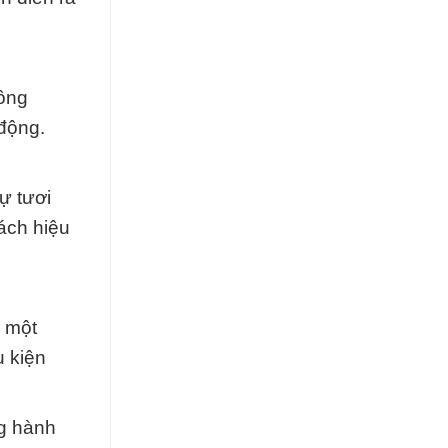
hông
 động.
ự tươi
ách hiệu
i một
u kiện
ng hành