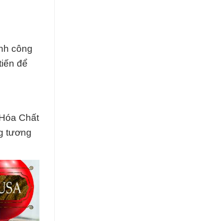
ành công
tiến để
 Hóa Chất
ng tương