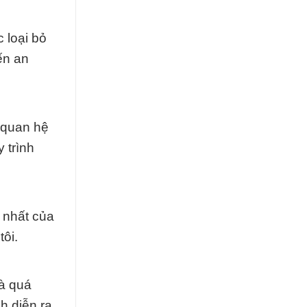
 loại bỏ
ến an
i quan hệ
 trình
g nhất của
tôi.
và quá
h diễn ra