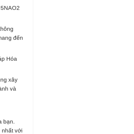
7H5NAO2
thông
 mang đến
háp Hóa
ùng xây
ành và
a bạn.
 nhất với