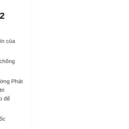
2
ín của
 chống
ường Phát
ri
p để
mốc