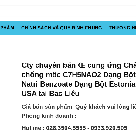
 PHẨM
CHÍNH SÁCH VÀ QUY ĐỊNH CHUNG
THƯƠNG H
Cty chuyên bán Œ cung ứng Chấ
chống mốc C7H5NAO2 Dạng Bột
Natri Benzoate Dạng Bột Estoni
USA tại Bạc Liêu
Giá bán sản phẩm, Quý khách vui lòng li
Phòng kinh doanh :
Hotline : 028.3504.5555 - 0933.920.505