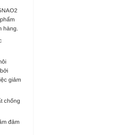
7H5NAO2
n phẩm
h hàng.
c
môi
bởi
iệc giảm
ất chống
nhằm đảm