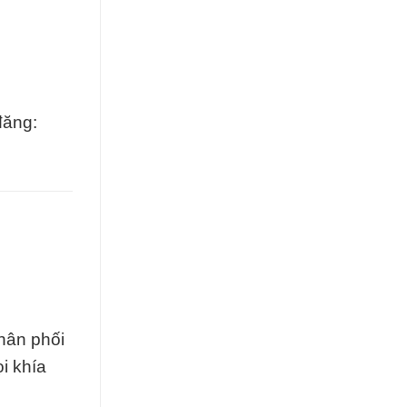
đăng:
phân phối
i khía