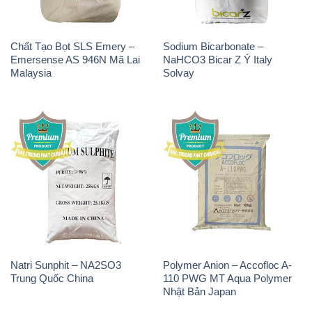
Chất Tạo Bọt SLS Emery –
Sodium Bicarbonate –
Emersense AS 946N Mã Lai
NaHCO3 Bicar Z Ý Italy
Malaysia
Solvay
Natri Sunphit – NA2SO3
Polymer Anion – Accofloc A-
Trung Quốc China
110 PWG MT Aqua Polymer
Nhật Bản Japan