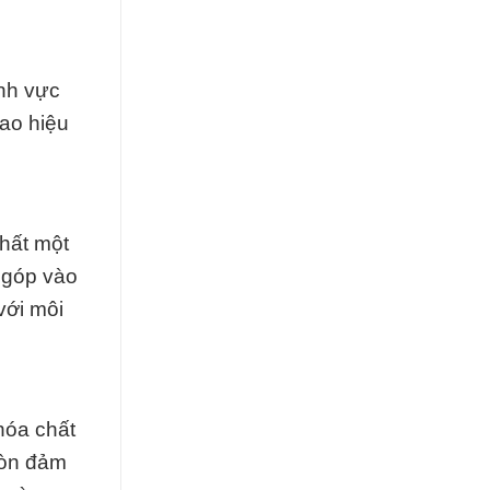
ĩnh vực
cao hiệu
chất một
 góp vào
với môi
hóa chất
còn đảm