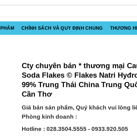
 PHẨM
CHÍNH SÁCH VÀ QUY ĐỊNH CHUNG
THƯƠNG H
Cty chuyên bán * thương mại Ca
Soda Flakes © Flakes Natri Hyđr
99% Trung Thái China Trung Quố
Cần Thơ
Giá bán sản phẩm, Quý khách vui lòng li
Phòng kinh doanh :
Hotline : 028.3504.5555 - 0933.920.505