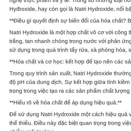
nghệ thực phẩm và y tế. Trong số những loại hó
Hyđroxide, hay còn gọi là Natri Hydroxide, nổi bật
**Điều gì quyết định sự biến đổi của hóa chất? Bí 
Natri Hydroxide là một hợp chất vô cơ với công
trắng, tan nhanh chóng trong nước với phản ứng
sử dụng trong quá trình tẩy rửa, xà phòng hóa, 
**Hóa chất và cơ học: kết hợp để tạo nên các sả
Trong quy trình sản xuất, Natri Hydroxide thườ
độ pH của dung dịch. Sự kết hợp giữa tính kiề
trọng trong việc tạo ra các sản phẩm chất lượng
**Hiểu rõ về hóa chất để áp dụng hiệu quả.**
Để sử dụng Natri Hydroxide một cách hiệu quả và
thể thiếu. Điều này đặc biệt quan trọng trong việ