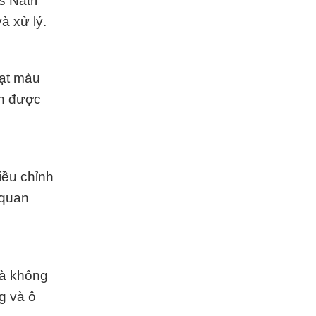
 Natri
à xử lý.
hạt màu
ến được
iều chỉnh
 quan
là không
ng và ô