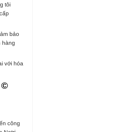
g tôi
 cấp
đảm bảo
h hàng
i với hóa
 ©
đến công