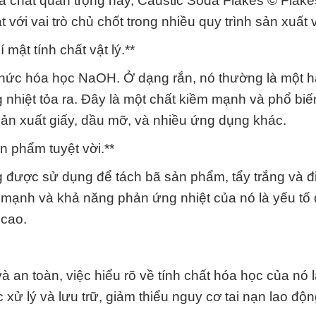
a chất quan trọng này, Caustic Soda Flakes © Flakes
 với vai trò chủ chốt trong nhiều quy trình sản xuất v
mật tính chất vật lý.**
 thức hóa học NaOH. Ở dạng rắn, nó thường là một 
 nhiệt tỏa ra. Đây là một chất kiềm mạnh và phổ bi
sản xuất giấy, dầu mỡ, và nhiều ứng dụng khác.
n phẩm tuyệt vời.**
ng được sử dụng để tách bã sản phẩm, tẩy trắng và đ
m mạnh và khả năng phản ứng nhiệt của nó là yếu tố
 cao.
 an toàn, việc hiểu rõ về tính chất hóa học của nó 
c xử lý và lưu trữ, giảm thiểu nguy cơ tai nạn lao độ