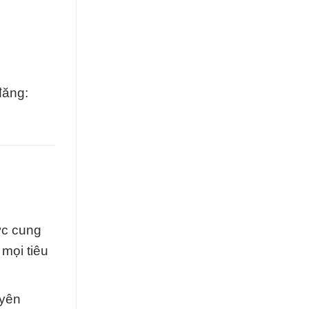
đăng:
ực cung
mọi tiêu
uyên