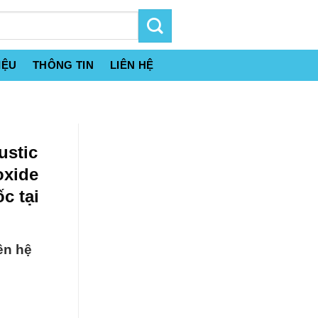
IỆU
THÔNG TIN
LIÊN HỆ
ustic
oxide
c tại
ên hệ