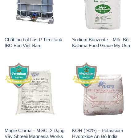
Chất tạo bọt Las P Tico Tank
Sodium Benzoate – Mốc Bột
IBC Bồn Việt Nam
Kalama Food Grade Mỹ Usa
Magie Clorua – MGCL2 Dạng
KOH ( 90%) – Potassium
Vảy Shreeji Magnesia Works
Hydroxide Ấn Độ India