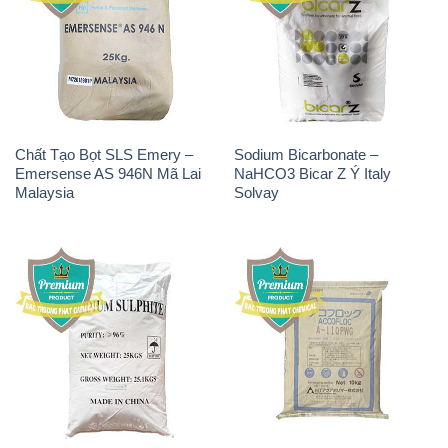
Chất Tạo Bọt SLS Emery –
Sodium Bicarbonate –
Emersense AS 946N Mã Lai
NaHCO3 Bicar Z Ý Italy
Malaysia
Solvay