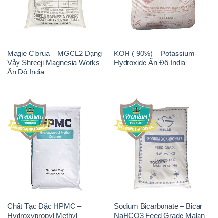
Magie Clorua – MGCL2 Dạng
KOH ( 90%) – Potassium
Vảy Shreeji Magnesia Works
Hydroxide Ấn Độ India
Ấn Độ India
Chất Tạo Đặc HPMC –
Sodium Bicarbonate – Bicar
Hydroxypropyl Methyl
NaHCO3 Feed Grade Malan