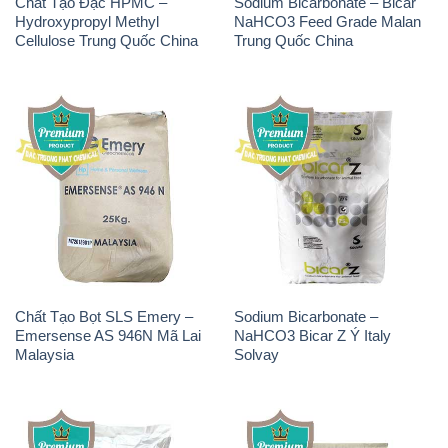
Chất Tạo Đặc HPMC –
Sodium Bicarbonate – Bicar
Hydroxypropyl Methyl
NaHCO3 Feed Grade Malan
Cellulose Trung Quốc China
Trung Quốc China
Chất Tạo Bọt SLS Emery –
Sodium Bicarbonate –
Emersense AS 946N Mã Lai
NaHCO3 Bicar Z Ý Italy
Malaysia
Solvay