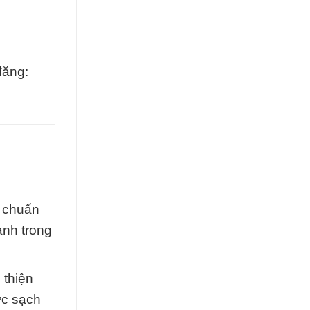
đăng:
u chuẩn
ành trong
 thiện
ớc sạch