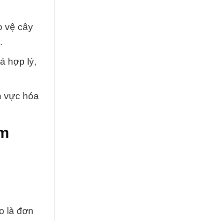
o vệ cây
.
ả hợp lý,
h vực hóa
um
o là đơn