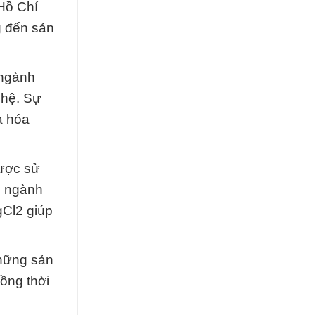
Hồ Chí
g đến sản
 ngành
ghệ. Sự
a hóa
được sử
u ngành
gCl2 giúp
những sản
ồng thời