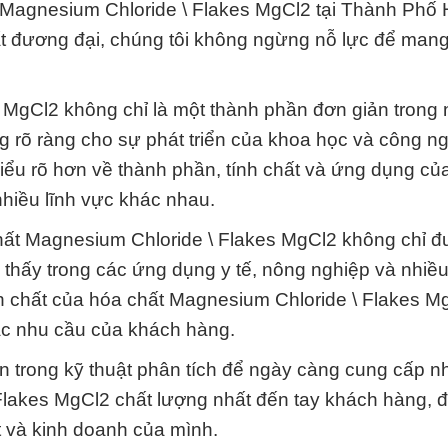
 Magnesium Chloride \ Flakes MgCl2 tại Thành Phố 
hất đương đại, chúng tôi không ngừng nỗ lực để man
 MgCl2 không chỉ là một thành phần đơn giản trong
g rõ ràng cho sự phát triển của khoa học và công n
i hiểu rõ hơn về thành phần, tính chất và ứng dụng củ
hiều lĩnh vực khác nhau.
hất Magnesium Chloride \ Flakes MgCl2 không chỉ 
 thấy trong các ứng dụng y tế, nông nghiệp và nhiề
nh chất của hóa chất Magnesium Chloride \ Flakes M
ác nhu cầu của khách hàng.
iến trong kỹ thuật phân tích để ngày càng cung cấp 
lakes MgCl2 chất lượng nhất đến tay khách hàng, đ
ất và kinh doanh của mình.