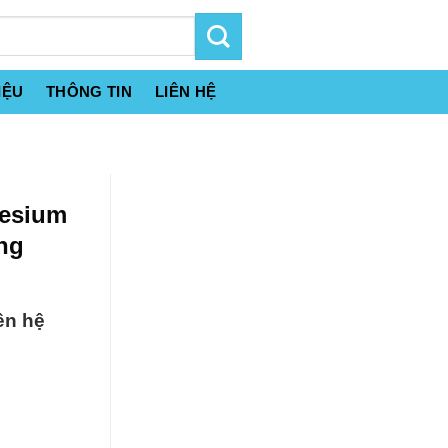
IỆU
THÔNG TIN
LIÊN HỆ
nesium
ng
ên hệ