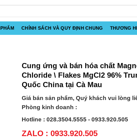
 PHẨM
CHÍNH SÁCH VÀ QUY ĐỊNH CHUNG
THƯƠNG H
Cung ứng và bán hóa chất Mag
Chloride \ Flakes MgCl2 96% Tru
Quốc China tại Cà Mau
Giá bán sản phẩm, Quý khách vui lòng li
Phòng kinh doanh :
Hotline : 028.3504.5555 - 0933.920.505
ZALO : 0933.920.505