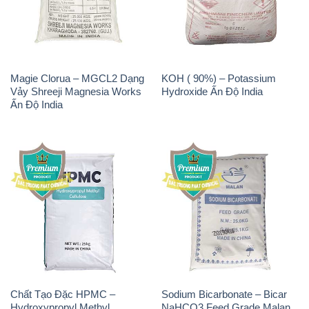
Magie Clorua – MGCL2 Dạng
KOH ( 90%) – Potassium
Vảy Shreeji Magnesia Works
Hydroxide Ấn Độ India
Ấn Độ India
Chất Tạo Đặc HPMC –
Sodium Bicarbonate – Bicar
Hydroxypropyl Methyl
NaHCO3 Feed Grade Malan