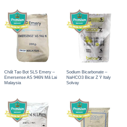
Natri Sunphit – NA2SO3
Polymer Anion – Accofloc A-
Trung Quốc China
110 PWG MT Aqua Polymer
Nhật Bản Japan