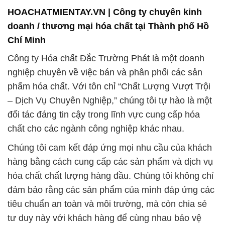
đảm bảo rằng các sản phẩm của mình đáp ứng các
tiêu chuẩn an toàn và môi trường, mà còn chia sẻ
tư duy này với khách hàng để cùng nhau bảo vệ
môi trường và làm cho ngành công nghiệp trở nên
bền vững hơn.
Với sự hiểu biết sâu sắc về nhu cầu của ngành này,
chúng tôi đã phát triển các giải pháp độc đáo để cải
thiện môi trường nuôi trồng cá và tôm, giúp nâng
cao hiệu suất sản xuất và chất lượng sản phẩm.
Chúng tôi luôn tận dụng kiến thức và kinh nghiệm
của mình để đáp ứng mọi thách thức trong ngành.
Công ty Hóa chất Đắc Trường Phát không chỉ là
một nhà cung cấp sản phẩm, mà còn là một đối tác
đáng tin cậy, mang lại giá trị gia tăng và chiến lược
cho mọi khách hàng. Chúng tôi sẵn sàng hợp tác