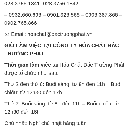
12h30 đến 16h
Chủ nhật: Nghỉ chủ nhật hàng tuần
Chúng tôi rất trân trọng thời gian và cam kết tuân
thủ giờ làm việc để đảm bảo sự hỗ trợ tốt nhất cho
khách hàng và đảm bảo hiệu suất công việc cao
nhất của nhân viên.
BẢN ĐỒ MAP TẠI CÔNG TY HÓA CHẤT ĐẮC
TRƯỜNG PHÁT
ĐỊA CHỈ: 1229C Quốc lộ 1A, Phường Bình Trị
Đông B, Quận Bình Tân, Sài Gòn TP. Hồ Chí
Minh