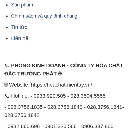
028.3756.1842
- 0932.660.696 - 0901.326.566 - 0906.387.866 -
0902.765.866
📧 Email: hoachat@dactruongphat.vn
ĐỊA CHỈ
1229C Quốc lộ 1A, Phường Bình Trị Đông B,
Quận Bình Tân, TP. Hồ Chí Minh
CÔNG TY XNK TM SX HÓA CHẤT ĐẮC TRƯỜNG
PHÁT
Công ty Hóa Chất Đắc Trường Phát, hoạt động dưới
tên miền
hoachatmientay.vn
, là một đơn vị chuyên