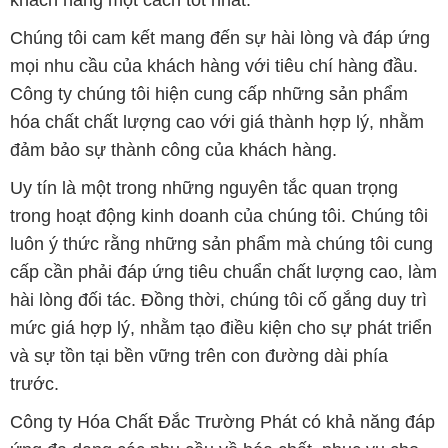
trước.
Công ty Hóa Chất Đắc Trường Phát có khả năng đáp
ứng đa dạng các nhu cầu về hóa chất, phục vụ cho
tất cả các ngành nghề và lĩnh vực sản xuất khác
nhau tại TP. Hồ Chí Minh. Sứ mệnh của chúng tôi là
cung cấp và phân phối những sản phẩm hóa chất
đảm bảo chất lượng và giá thành tốt nhất trên thị
trường.
Đội ngũ nhân viên của chúng tôi là những chuyên gia
giàu kinh nghiệm và kiến thức sâu về ngành hóa
chất. Chúng tôi cam kết mang đến sự tư vấn và hỗ
trợ chuyên nghiệp, giúp khách hàng tìm ra giải pháp
phù hợp nhất.
Để biết thêm thông tin chi tiết và được tư vấn, quý
khách hàng có thể truy cập vào trang web của chúng