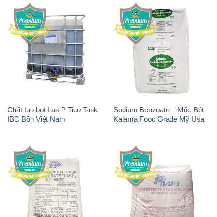
Magie Clorua – MGCL2 Dạng
KOH ( 90%) – Potassium
Vảy Shreeji Magnesia Works
Hydroxide Ấn Độ India
Ấn Độ India