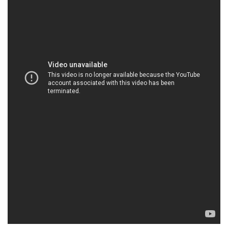
HOACHATMIENTAY.VN | Công ty chuyên kinh
doanh / thương mại hóa chất tại Thành phố Hồ
Chí Minh
Công ty Hóa chất Đắc Trường Phát là một doanh
nghiệp chuyên về việc bán và phân phối các sản
phẩm hóa chất. Với tôn chỉ “Chất Lượng Vượt Trội
– Dịch Vụ Chuyên Nghiệp,” chúng tôi tự hào là một
đối tác đáng tin cậy trong lĩnh vực cung cấp hóa
chất cho các ngành công nghiệp khác nhau.
Chúng tôi cam kết đáp ứng mọi nhu cầu của khách
hàng bằng cách cung cấp các sản phẩm và dịch vụ
hóa chất chất lượng hàng đầu. Chúng tôi không chỉ