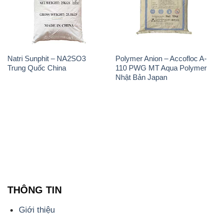
THÔNG TIN
Giới thiệu
Sản phẩm
Chính sách và quy định chung
Tin tức
Liên hệ
📞
PHÒNG KINH DOANH - CÔNG TY HÓA CHẤT
ĐẮC TRƯỜNG PHÁT
🌐
🌐 Website: https://hoachatmientay.vn/
📞 Hotline: - 0933.920.505 - 028.3504.5555
- 028.3756.1835 - 028.3756.1840 - 028.3756.1841-