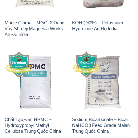
Chất Tạo Đặc HPMC –
Sodium Bicarbonate – Bicar
Hydroxypropyl Methyl
NaHCO3 Feed Grade Malan
Cellulose Trung Quốc China
Trung Quốc China
Chất Tạo Bọt SLS Emery –
Sodium Bicarbonate –
Emersense AS 946N Mã Lai
NaHCO3 Bicar Z Ý Italy
Malaysia
Solvay