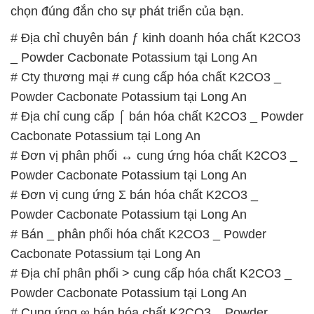
# Địa chỉ phân phối > cung cấp hóa chất K2CO3 _
Powder Cacbonate Potassium tại Long An
# Cung ứng ∞ bán hóa chất K2CO3 _ Powder
Cacbonate Potassium tại Long An
# Đơn vị chuyên kinh doanh ◄ bán hóa chất
K2CO3 _ Powder Cacbonate Potassium tại Long An
# Công ty chuyên kinh doanh – cung cấp hóa chất
K2CO3 _ Powder Cacbonate Potassium tại Long An
# Công ty chuyên phân phối › bán hóa chất K2CO3
_ Powder Cacbonate Potassium tại Long An
📞
PHÒNG KINH DOANH – CÔNG TY HÓA CHẤT
ĐẮC TRƯỜNG PHÁT
🌐
🌐 Website: https://hoachatmientay.vn/
📞 Hotline: