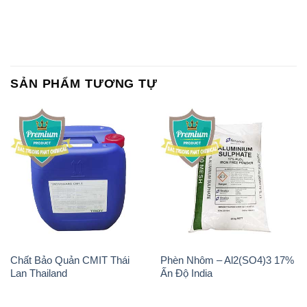
Chất Bảo Quản CMIT Thái
Phèn Nhôm – Al2(SO4)3 17%
Lan Thailand
Ấn Độ India
Chất tạo bọt Las P Tico Tank
Sodium Benzoate – Mốc Bột
IBC Bồn Việt Nam
Kalama Food Grade Mỹ Usa