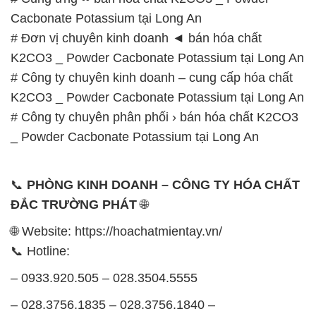
– 0933.920.505 – 028.3504.5555
– 028.3756.1835 – 028.3756.1840 –
028.3756.1841- 028.3756.1842
– 0932.660.696 – 0901.326.566 – 0906.387.866 –
0902.765.866
📧 Email: hoachat@dactruongphat.vn
GIỜ LÀM VIỆC TẠI CÔNG TY HÓA CHẤT ĐẮC
TRƯỜNG PHÁT
Thời gian làm việc
tại Hóa Chất Đắc Trường Phát
được tổ chức như sau:
Thứ 2 đến thứ 6: Buổi sáng: từ 8h đến 11h – Buổi
chiều: từ 12h30 đến 17h
Thứ 7: Buổi sáng: từ 8h đến 11h – Buổi chiều: từ