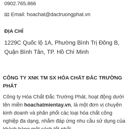
kinh doanh và phân phối các loại hóa chất công
nghiệp đa dạng, nhằm đáp ứng nhu cầu sử dụng của
khách hàng một cách tốt nhất.
Chúng tôi cam kết mang đến sự hài lòng và đáp ứng
mọi nhu cầu của khách hàng với tiêu chí hàng đầu.
Công ty chúng tôi hiện cung cấp những sản phẩm
hóa chất chất lượng cao với giá thành hợp lý, nhằm
đảm bảo sự thành công của khách hàng.
Uy tín là một trong những nguyên tắc quan trọng
trong hoạt động kinh doanh của chúng tôi. Chúng tôi
luôn ý thức rằng những sản phẩm mà chúng tôi cung
cấp cần phải đáp ứng tiêu chuẩn chất lượng cao, làm
hài lòng đối tác. Đồng thời, chúng tôi cố gắng duy trì
mức giá hợp lý, nhằm tạo điều kiện cho sự phát triển
và sự tồn tại bền vững trên con đường dài phía