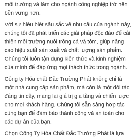
cùng bạn để đảm bảo thành công và an toàn cho
các dự án của bạn.
Chọn Công Ty Hóa Chất Đắc Trường Phát là lựa
chọn đúng đắn cho sự phát triển của bạn.
# Địa chỉ chuyên bán ƒ kinh doanh hóa chất K2CO3
_ Powder Cacbonate Potassium tại Long An
# Cty thương mại # cung cấp hóa chất K2CO3 _
Powder Cacbonate Potassium tại Long An
# Địa chỉ cung cấp ⌠ bán hóa chất K2CO3 _ Powder
Cacbonate Potassium tại Long An
# Đơn vị phân phối ↔ cung ứng hóa chất K2CO3 _
Powder Cacbonate Potassium tại Long An
# Đơn vị cung ứng Σ bán hóa chất K2CO3 _
Powder Cacbonate Potassium tại Long An
# Bán _ phân phối hóa chất K2CO3 _ Powder
Cacbonate Potassium tại Long An