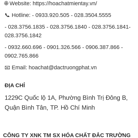
- 0932.660.696 - 0901.326.566 - 0906.387.866 -
0902.765.866
📧 Email: hoachat@dactruongphat.vn
ĐỊA CHỈ
1229C Quốc lộ 1A, Phường Bình Trị Đông B,
Quận Bình Tân, TP. Hồ Chí Minh
CÔNG TY XNK TM SX HÓA CHẤT ĐẮC TRƯỜNG
PHÁT
Công ty Hóa Chất Đắc Trường Phát, hoạt động dưới
tên miền
hoachatmientay.vn
, là một đơn vị chuyên
kinh doanh và phân phối các loại hóa chất công