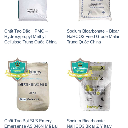
Hydroxypropyl Methyl
NaHCO3 Feed Grade Malan
Cellulose Trung Quốc China
Trung Quốc China
Chất Tạo Bọt SLS Emery –
Sodium Bicarbonate –
Emersense AS 946N Mã Lai
NaHCO3 Bicar Z Ý Italy
Malaysia
Solvay