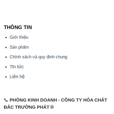
Giới thiệu
Sản phẩm
Chính sách và quy định chung
Tin tức
Liên hệ
📞
PHÒNG KINH DOANH - CÔNG TY HÓA CHẤT
ĐẮC TRƯỜNG PHÁT
🌐
🌐 Website: https://hoachatmientay.vn/
📞 Hotline: - 0933.920.505 - 028.3504.5555
- 028.3756.1835 - 028.3756.1840 - 028.3756.1841-
028.3756.1842