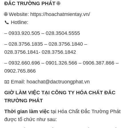
– 028.3756.1835 – 028.3756.1840 –
028.3756.1841- 028.3756.1842
– 0932.660.696 – 0901.326.566 – 0906.387.866 –
0902.765.866
📧 Email: hoachat@dactruongphat.vn
GIỜ LÀM VIỆC TẠI CÔNG TY HÓA CHẤT ĐẮC
TRƯỜNG PHÁT
Thời gian làm việc
tại Hóa Chất Đắc Trường Phát
được tổ chức như sau:
Thứ 2 đến thứ 6: Buổi sáng: từ 8h đến 11h – Buổi
chiều: từ 12h30 đến 17h
Thứ 7: Buổi sáng: từ 8h đến 11h – Buổi chiều: từ
12h30 đến 16h