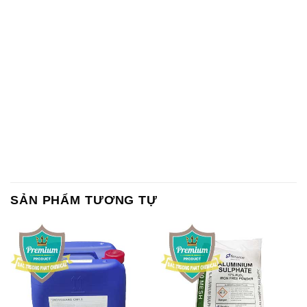
SẢN PHẨM TƯƠNG TỰ
Chất Bảo Quản CMIT Thái
Phèn Nhôm – Al2(SO4)3 17%
Lan Thailand
Ấn Độ India