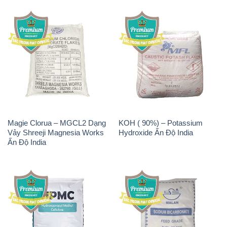
Magie Clorua – MGCL2 Dạng
KOH ( 90%) – Potassium
Vảy Shreeji Magnesia Works
Hydroxide Ấn Độ India
Ấn Độ India
Chất Tạo Đặc HPMC –
Sodium Bicarbonate – Bicar