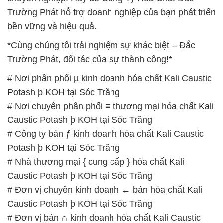
Potash þ KOH tại Sóc Trăng
# Cty chuyên phân phối ⌡ bán hóa chất Kali Caustic
Potash þ KOH tại Sóc Trăng
# Địa chỉ chuyên phân phối µ cung cấp hóa chất
Kali Caustic Potash þ KOH tại Sóc Trăng
📞
PHÒNG KINH DOANH – CÔNG TY HÓA CHẤT
ĐẮC TRƯỜNG PHÁT
🌐
🌐 Website: https://hoachatmientay.vn/
📞 Hotline:
– 0933.920.505 – 028.3504.5555
– 028.3756.1835 – 028.3756.1840 –
028.3756.1841- 028.3756.1842
– 0932.660.696 – 0901.326.566 – 0906.387.866 –