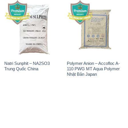
Tin tức
Liên hệ
📞
PHÒNG KINH DOANH - CÔNG TY HÓA CHẤT
ĐẮC TRƯỜNG PHÁT
🌐
🌐 Website: https://hoachatmientay.vn/
📞 Hotline: - 0933.920.505 - 028.3504.5555
- 028.3756.1835 - 028.3756.1840 - 028.3756.1841-
028.3756.1842
- 0932.660.696 - 0901.326.566 - 0906.387.866 -
0902.765.866
📧 Email: hoachat@dactruongphat.vn