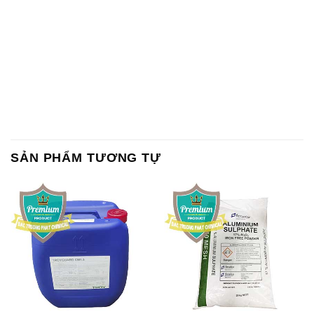
Chất tạo bọt Las P Tico Tank
Sodium Benzoate – Mốc Bột
IBC Bồn Việt Nam
Kalama Food Grade Mỹ Usa