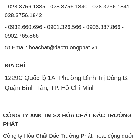
mọi nhu cầu của khách hàng với tiêu chí hàng đầu.
Công ty chúng tôi hiện cung cấp những sản phẩm
hóa chất chất lượng cao với giá thành hợp lý, nhằm
đảm bảo sự thành công của khách hàng.
Uy tín là một trong những nguyên tắc quan trọng
trong hoạt động kinh doanh của chúng tôi. Chúng tôi
luôn ý thức rằng những sản phẩm mà chúng tôi cung
cấp cần phải đáp ứng tiêu chuẩn chất lượng cao, làm
hài lòng đối tác. Đồng thời, chúng tôi cố gắng duy trì
mức giá hợp lý, nhằm tạo điều kiện cho sự phát triển
và sự tồn tại bền vững trên con đường dài phía
trước.
Công ty Hóa Chất Đắc Trường Phát có khả năng đáp
ứng đa dạng các nhu cầu về hóa chất, phục vụ cho
tất cả các ngành nghề và lĩnh vực sản xuất khác
nhau tại TP. Hồ Chí Minh. Sứ mệnh của chúng tôi là