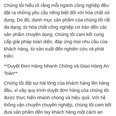
Tất cả sản phẩm trong danh mục của chúng tôi đều
là hàng chính hãng 100%, đảm bảo tính an toàn và
hiệu suất. Nguồn gốc của sản phẩm được kiểm soát
chặt chẽ, đảm bảo rằng chúng đáp ứng hoặc vượt
qua các tiêu chuẩn chất lượng cao nhất.
**Chọn Công Ty Hóa Chất Đắc Trường Phát – Chọn
Đối Tác Tin Cậy**
Chúng tôi không chỉ cung cấp hóa chất, mà còn
mang đến giải pháp toàn diện và dịch vụ hỗ trợ
chuyên nghiệp. Hãy để Công Ty Hóa Chất Đắc
Trường Phát hỗ trợ doanh nghiệp của bạn phát triển
bền vững và hiệu quả.
*Cùng chúng tôi trải nghiệm sự khác biệt – Đắc
Trường Phát, đối tác của sự thành công!*
# Nơi phân phối µ kinh doanh hóa chất Kali Caustic