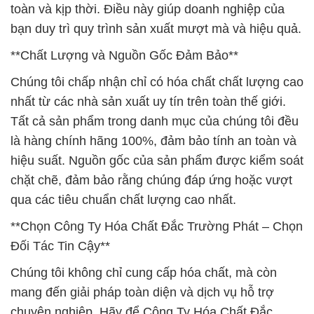
Potash þ KOH tại Sóc Trăng
# Nơi chuyên phân phối ≡ thương mại hóa chất Kali
Caustic Potash þ KOH tại Sóc Trăng
# Công ty bán ƒ kinh doanh hóa chất Kali Caustic
Potash þ KOH tại Sóc Trăng
# Nhà thương mại { cung cấp } hóa chất Kali
Caustic Potash þ KOH tại Sóc Trăng
# Đơn vị chuyên kinh doanh ← bán hóa chất Kali
Caustic Potash þ KOH tại Sóc Trăng
# Đơn vị bán ∩ kinh doanh hóa chất Kali Caustic
Potash þ KOH tại Sóc Trăng
# Công ty chuyên cung cấp » cung ứng hóa chất
Kali Caustic Potash þ KOH tại Sóc Trăng
# Nơi phân phối Σ kinh doanh hóa chất Kali Caustic
Potash þ KOH tại Sóc Trăng
# Nhà thương mại ¯ bán hóa chất Kali Caustic