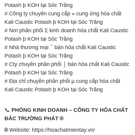
0902.765.866
📧 Email: hoachat@dactruongphat.vn
GIỜ LÀM VIỆC TẠI CÔNG TY HÓA CHẤT ĐẮC
TRƯỜNG PHÁT
Thời gian làm việc
tại Hóa Chất Đắc Trường Phát
được tổ chức như sau:
Thứ 2 đến thứ 6: Buổi sáng: từ 8h đến 11h – Buổi
chiều: từ 12h30 đến 17h
Thứ 7: Buổi sáng: từ 8h đến 11h – Buổi chiều: từ
12h30 đến 16h
Chủ nhật: Nghỉ chủ nhật hàng tuần
Chúng tôi rất trân trọng thời gian và cam kết tuân
thủ giờ làm việc để đảm bảo sự hỗ trợ tốt nhất cho