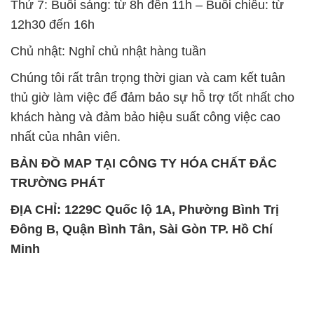
SẢN PHẨM TƯƠNG TỰ
Chất Bảo Quản CMIT Thái
Phèn Nhôm – Al2(SO4)3 17%
Lan Thailand
Ấn Độ India