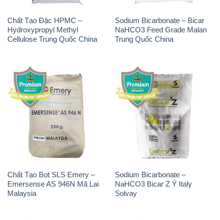
Natri Sunphit – NA2SO3
Polymer Anion – Accofloc A-
Trung Quốc China
110 PWG MT Aqua Polymer
Nhật Bản Japan
THÔNG TIN
Giới thiệu
Sản phẩm
Chính sách và quy định chung