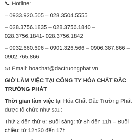
khách hàng và đảm bảo hiệu suất công việc cao
nhất của nhân viên.
BẢN ĐỒ MAP TẠI CÔNG TY HÓA CHẤT ĐẮC
TRƯỜNG PHÁT
ĐỊA CHỈ: 1229C Quốc lộ 1A, Phường Bình Trị
Đông B, Quận Bình Tân, Sài Gòn TP. Hồ Chí
Minh