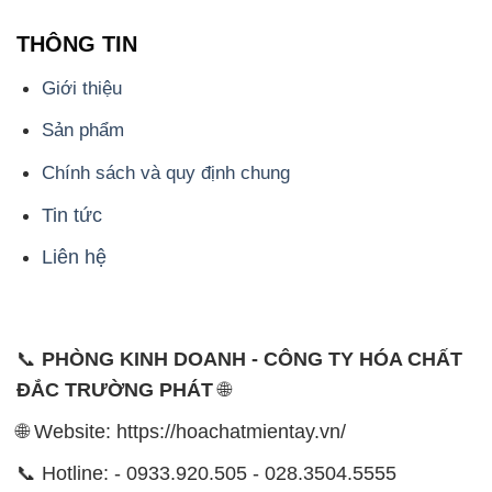
ĐỊA CHỈ
1229C Quốc lộ 1A, Phường Bình Trị Đông B,
Quận Bình Tân, TP. Hồ Chí Minh
CÔNG TY XNK TM SX HÓA CHẤT ĐẮC TRƯỜNG
PHÁT
Công ty Hóa Chất Đắc Trường Phát, hoạt động dưới
tên miền
hoachatmientay.vn
, là một đơn vị chuyên
kinh doanh và phân phối các loại hóa chất công
nghiệp đa dạng, nhằm đáp ứng nhu cầu sử dụng của
khách hàng một cách tốt nhất.
Chúng tôi cam kết mang đến sự hài lòng và đáp ứng