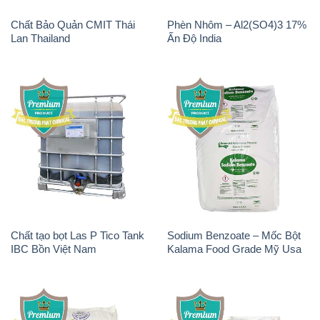
Magie Clorua – MGCL2 Dạng
KOH ( 90%) – Potassium
Vảy Shreeji Magnesia Works
Hydroxide Ấn Độ India
Ấn Độ India
Chất Tạo Đặc HPMC –
Sodium Bicarbonate – Bicar
Hydroxypropyl Methyl
NaHCO3 Feed Grade Malan
Cellulose Trung Quốc China
Trung Quốc China