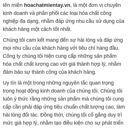
cung cấp và phân phối những sản phẩm hóa chất
đảm bảo chất lượng và giá thành tốt nhất trên thị
trường.
Đội ngũ nhân viên của chúng tôi là những chuyên gia
giàu kinh nghiệm và kiến thức sâu về ngành hóa
chất. Chúng tôi cam kết mang đến sự tư vấn và hỗ
trợ chuyên nghiệp, giúp khách hàng tìm ra giải pháp
phù hợp nhất.
Để biết thêm thông tin chi tiết và được tư vấn, quý
khách hàng có thể truy cập vào trang web của chúng
tôi tại địa chỉ hoachatmientay.vn. Chúng tôi mong
muốn được phục vụ và xây dựng mối quan hệ lâu
dài, hợp tác cùng phát triển cùng khách hàng.