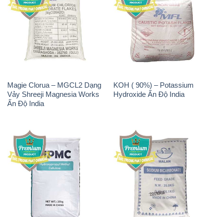
Chất Tạo Bọt SLS Emery –
Sodium Bicarbonate –
Emersense AS 946N Mã Lai
NaHCO3 Bicar Z Ý Italy
Malaysia
Solvay